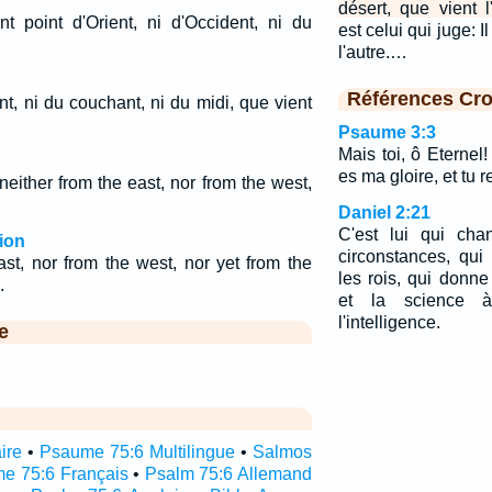
désert, que vient l'
nt point d'Orient, ni d'Occident, ni du
est celui qui juge: Il
l'autre.…
Références Cro
nt, ni du couchant, ni du midi, que vient
Psaume 3:3
Mais toi, ô Eternel
es ma gloire, et tu 
neither from the east, nor from the west,
Daniel 2:21
C'est lui qui cha
ion
circonstances, qui 
ast, nor from the west, nor yet from the
les rois, qui donn
.
et la science 
l'intelligence.
e
ire
•
Psaume 75:6 Multilingue
•
Salmos
e 75:6 Français
•
Psalm 75:6 Allemand