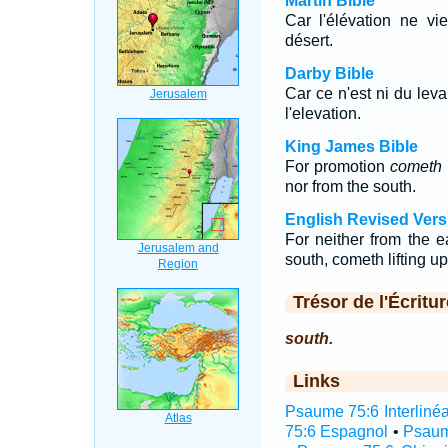
Martin Bible
Car l'élévation ne vie
désert.
Darby Bible
Car ce n'est ni du leva
l'elevation.
King James Bible
For promotion
cometh
nor from the south.
English Revised Vers
For neither from the e
south, cometh lifting up
Trésor de l'Écritur
south.
Links
Psaume 75:6 Interlinéa
75:6 Espagnol
•
Psaum