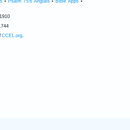
s
•
Psalm 75:6 Anglais
•
Bible Apps
•
 1910
1744
f
CCEL.org
.