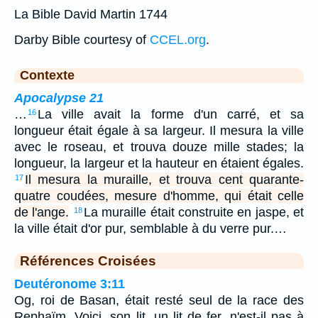
La Bible David Martin 1744
Darby Bible courtesy of
CCEL.org
.
Contexte
Apocalypse 21
…
La ville avait la forme d'un carré, et sa
16
longueur était égale à sa largeur. Il mesura la ville
avec le roseau, et trouva douze mille stades; la
longueur, la largeur et la hauteur en étaient égales.
Il mesura la muraille, et trouva cent quarante-
17
quatre coudées, mesure d'homme, qui était celle
de l'ange.
La muraille était construite en jaspe, et
18
la ville était d'or pur, semblable à du verre pur.…
Références Croisées
Deutéronome 3:11
Og, roi de Basan, était resté seul de la race des
Rephaïm. Voici, son lit, un lit de fer, n'est-il pas à