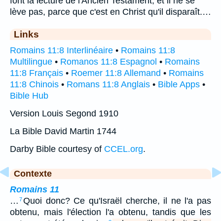
font la lecture de l'Ancien Testament, et il ne se
lève pas, parce que c'est en Christ qu'il disparaît.…
Links
Romains 11:8 Interlinéaire
•
Romains 11:8
Multilingue
•
Romanos 11:8 Espagnol
•
Romains
11:8 Français
•
Roemer 11:8 Allemand
•
Romains
11:8 Chinois
•
Romans 11:8 Anglais
•
Bible Apps
•
Bible Hub
Version Louis Segond 1910
La Bible David Martin 1744
Darby Bible courtesy of
CCEL.org
.
Contexte
Romains 11
…
Quoi donc? Ce qu'Israël cherche, il ne l'a pas
7
obtenu, mais l'élection l'a obtenu, tandis que les