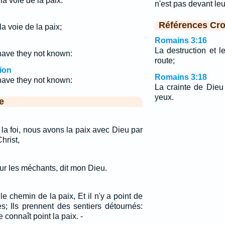
 la voie de la paix.
n'est pas devant le
Références Cro
la voie de la paix;
Romains 3:16
La destruction et l
have they not known:
route;
ion
Romains 3:18
have they not known:
La crainte de Dieu
yeux.
e
r la foi, nous avons la paix avec Dieu par
hrist,
pour les méchants, dit mon Dieu.
le chemin de la paix, Et il n'y a point de
es; Ils prennent des sentiers détournés:
connaît point la paix. -