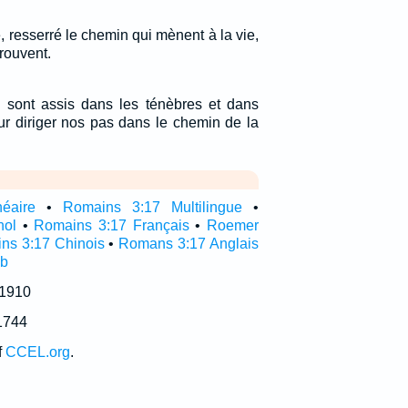
e, resserré le chemin qui mènent à la vie,
trouvent.
i sont assis dans les ténèbres et dans
ur diriger nos pas dans le chemin de la
néaire
•
Romains 3:17 Multilingue
•
nol
•
Romains 3:17 Français
•
Roemer
ns 3:17 Chinois
•
Romans 3:17 Anglais
ub
 1910
1744
f
CCEL.org
.