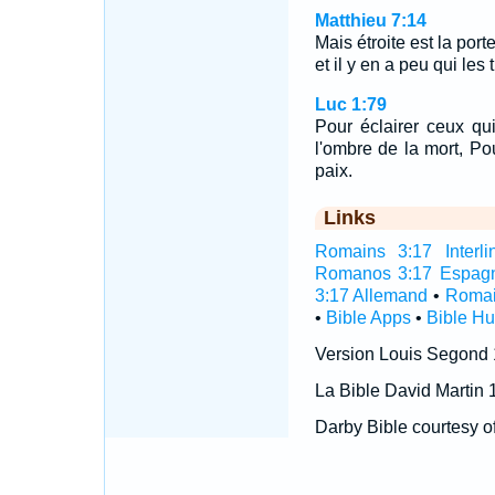
Matthieu 7:14
Mais étroite est la port
et il y en a peu qui les 
Luc 1:79
Pour éclairer ceux qu
l'ombre de la mort, Po
paix.
Links
Romains 3:17 Interli
Romanos 3:17 Espag
3:17 Allemand
•
Romai
•
Bible Apps
•
Bible H
Version Louis Segond
La Bible David Martin 
Darby Bible courtesy o