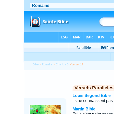
Bible
>
Romains
>
Chapitre 3
> Verset 17
Versets Parallèles
Louis Segond Bible
Ils ne connaissent pas 
Martin Bible