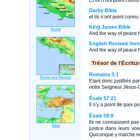
Et ils n'ont point connu
Darby Bible
et ils n'ont point connu 
King James Bible
And the way of peace 
English Revised Vers
And the way of peace 
Trésor de l'Écritur
Romains 5:1
Etant donc justifiés pa
notre Seigneur Jésus-C
Ésaïe 57:21
Il n'y a point de paix 
Ésaïe 59:8
Ils ne connaissent pas 
justice dans leurs voi
Quiconque y marche ne 