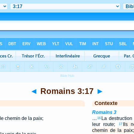
◄
Romains 3:17
►
Contexte
Romains 3
le chemin de la paix;
…
La destruction
16
leur route;
Ils 
17
chemin de la paix;