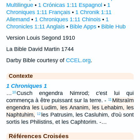
Multilingue
•
1 Crónicas 1:11 Espagnol
•
1
Chroniques 1:11 Français
•
1 Chronik 1:11
Allemand
•
1 Chroniques 1:11 Chinois
•
1
Chronicles 1:11 Anglais
•
Bible Apps
•
Bible Hub
Version Louis Segond 1910
La Bible David Martin 1744
Darby Bible courtesy of
CCEL.org
.
Contexte
1 Chroniques 1
…
Cusch engendra Nimrod; c'est lui qui
10
commença à être puissant sur la terre. -
Mitsraïm
11
engendra les Ludim, les Ananim, les Lehabim, les
Naphtuhim,
les Patrusim, les Casluhim, d'où sont
12
sortis les Philistins, et les Caphtorim. -…
Références Croisées