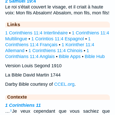
2 Samuel 19:4
Le roi s'était couvert le visage, et il criait à haute
voix: Mon fils Absalom! Absalom, mon fils, mon fils!
Links
1 Corinthiens 11:4 Interlinéaire
•
1 Corinthiens 11:4
Multilingue
•
1 Corintios 11:4 Espagnol
•
1
Corinthiens 11:4 Français
•
1 Korinther 11:4
Allemand
•
1 Corinthiens 11:4 Chinois
•
1
Corinthians 11:4 Anglais
•
Bible Apps
•
Bible Hub
Version Louis Segond 1910
La Bible David Martin 1744
Darby Bible courtesy of
CCEL.org
.
Contexte
1 Corinthiens 11
…
Je veux cependant que vous sachiez que
3