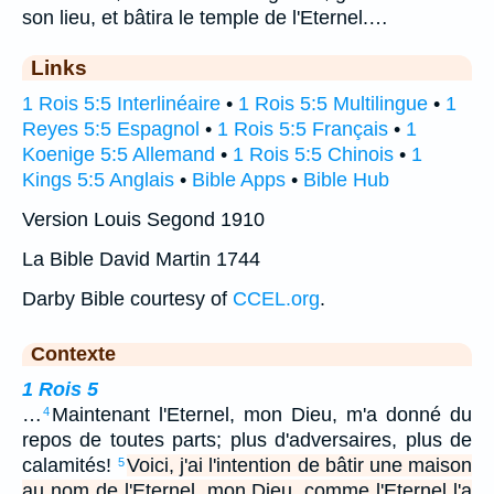
son lieu, et bâtira le temple de l'Eternel.…
Links
1 Rois 5:5 Interlinéaire
•
1 Rois 5:5 Multilingue
•
1
Reyes 5:5 Espagnol
•
1 Rois 5:5 Français
•
1
Koenige 5:5 Allemand
•
1 Rois 5:5 Chinois
•
1
Kings 5:5 Anglais
•
Bible Apps
•
Bible Hub
Version Louis Segond 1910
La Bible David Martin 1744
Darby Bible courtesy of
CCEL.org
.
Contexte
1 Rois 5
…
Maintenant l'Eternel, mon Dieu, m'a donné du
4
repos de toutes parts; plus d'adversaires, plus de
calamités!
Voici, j'ai l'intention de bâtir une maison
5
au nom de l'Eternel, mon Dieu, comme l'Eternel l'a