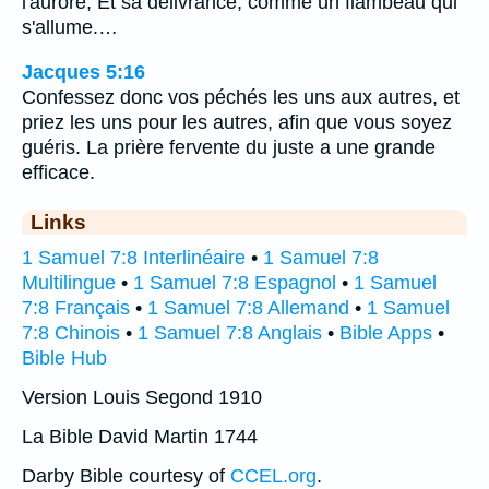
l'aurore, Et sa délivrance, comme un flambeau qui
s'allume.…
Jacques 5:16
Confessez donc vos péchés les uns aux autres, et
priez les uns pour les autres, afin que vous soyez
guéris. La prière fervente du juste a une grande
efficace.
Links
1 Samuel 7:8 Interlinéaire
•
1 Samuel 7:8
Multilingue
•
1 Samuel 7:8 Espagnol
•
1 Samuel
7:8 Français
•
1 Samuel 7:8 Allemand
•
1 Samuel
7:8 Chinois
•
1 Samuel 7:8 Anglais
•
Bible Apps
•
Bible Hub
Version Louis Segond 1910
La Bible David Martin 1744
Darby Bible courtesy of
CCEL.org
.