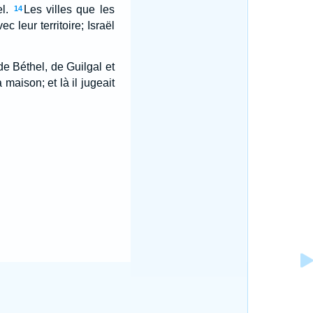
l.
Les villes que les
14
c leur territoire; Israël
 de Béthel, de Guilgal et
 maison; et là il jugeait