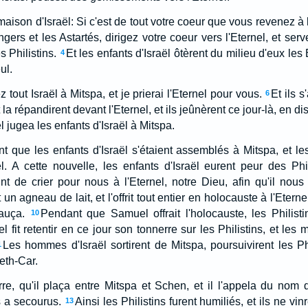
maison d'Israël: Si c'est de tout votre coeur que vous revenez à l
ers et les Astartés, dirigez votre coeur vers l'Eternel, et serve
s Philistins.
Et les enfants d'Israël ôtèrent du milieu d'eux les 
4
ul.
tout Israël à Mitspa, et je prierai l'Eternel pour vous.
Et ils 
6
t la répandirent devant l'Eternel, et ils jeûnèrent ce jour-là, en
l jugea les enfants d'Israël à Mitspa.
ent que les enfants d'Israël s'étaient assemblés à Mitspa, et le
l. A cette nouvelle, les enfants d'Israël eurent peur des Phil
t de crier pour nous à l'Eternel, notre Dieu, afin qu'il nou
un agneau de lait, et l'offrit tout entier en holocauste à l'Eternel
xauça.
Pendant que Samuel offrait l'holocauste, les Philist
10
el fit retentir en ce jour son tonnerre sur les Philistins, et les m
Les hommes d'Israël sortirent de Mitspa, poursuivirent les Phil
1
eth-Car.
re, qu'il plaça entre Mitspa et Schen, et il l'appela du nom 
s a secourus.
Ainsi les Philistins furent humiliés, et ils ne vinr
13