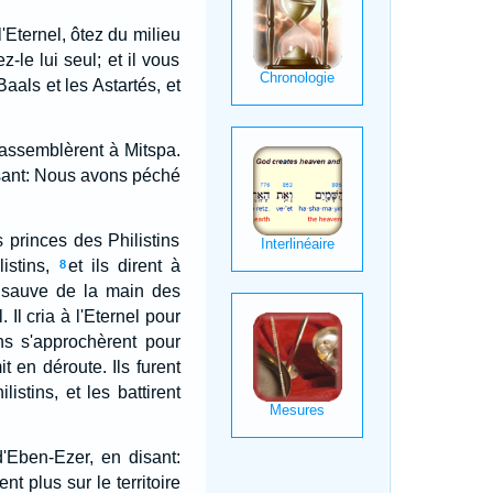
'Eternel, ôtez du milieu
z-le lui seul; et il vous
Baals et les Astartés, et
s'assemblèrent à Mitspa.
 disant: Nous avons péché
s princes des Philistins
istins,
et ils dirent à
8
s sauve de la main des
. Il cria à l'Eternel pour
ins s'approchèrent pour
it en déroute. Ils furent
istins, et les battirent
d'Eben-Ezer, en disant:
ent plus sur le territoire