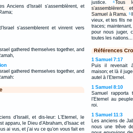
justice.
Tous l
4
es Anciens d'Israël s'assemblèrent, et
s'assemblèrent, 
 Rama;
Samuel à Rama.
5
vieux, et tes fils n
traces; maintenant,
'Israel s'assemblerent et vinrent vers
pour nous juger, 
toutes les nations.
Israel gathered themselves together, and
Références Cro
Ramah,
1 Samuel 7:17
ion
Puis il revenait
Israel gathered themselves together, and
maison; et là il jugea
Ramah:
autel à l'Eternel.
1 Samuel 8:10
e
Samuel rapporta t
l'Eternel au peupl
roi.
1 Samuel 11:3
ens d'Israël, et dis-leur: L'Eternel, le
Les anciens de Jab
st apparu, le Dieu d'Abraham, d'Isaac et
nous une trêve de
ous ai vus, et j'ai vu ce qu'on vous fait en
nous envoyions de