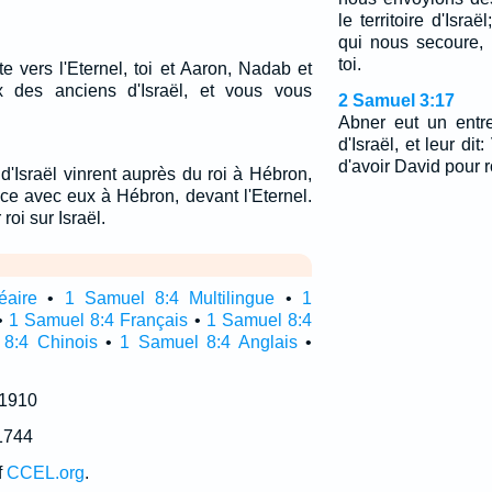
le territoire d'Israë
qui nous secoure,
toi.
e vers l'Eternel, toi et Aaron, Nadab et
ix des anciens d'Israël, et vous vous
2 Samuel 3:17
Abner eut un entr
d'Israël, et leur dit
d'avoir David pour r
d'Israël vinrent auprès du roi à Hébron,
iance avec eux à Hébron, devant l'Eternel.
roi sur Israël.
éaire
•
1 Samuel 8:4 Multilingue
•
1
•
1 Samuel 8:4 Français
•
1 Samuel 8:4
8:4 Chinois
•
1 Samuel 8:4 Anglais
•
 1910
1744
f
CCEL.org
.