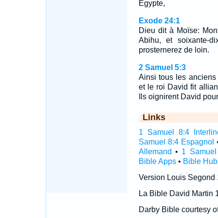
Egypte,
Exode 24:1
Dieu dit à Moïse: Mont
Abihu, et soixante-d
prosternerez de loin.
2 Samuel 5:3
Ainsi tous les anciens 
et le roi David fit all
Ils oignirent David pour 
Links
1 Samuel 8:4 Interlin
Samuel 8:4 Espagnol
Allemand
•
1 Samuel 
Bible Apps
•
Bible Hub
Version Louis Segond
La Bible David Martin 
Darby Bible courtesy o