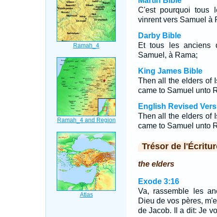
Martin Bible
C'est pourquoi tous l
vinrent vers Samuel à
Darby Bible
Et tous les anciens d
Samuel, à Rama;
King James Bible
Then all the elders of 
came to Samuel unto 
English Revised Vers
Then all the elders of 
came to Samuel unto 
Trésor de l'Écritur
the elders
Exode 3:16
Va, rassemble les anci
Dieu de vos pères, m'e
de Jacob. Il a dit: Je v