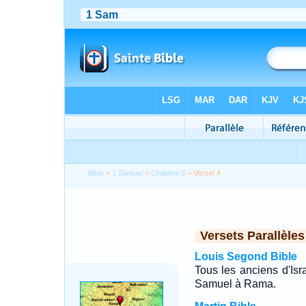
Bible
>
1 Samuel
>
Chapitre 8
> Verset 4
Versets Parallèles
Louis Segond Bible
Tous les anciens d'Isr
Samuel à Rama.