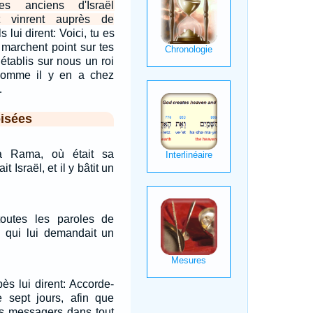
es anciens d'Israël
et vinrent auprès de
Ils lui dirent: Voici, tu es
e marchent point sur tes
 établis sur nous un roi
comme il y en a chez
…
isées
 à Rama, où était sa
it Israël, et il y bâtit un
outes les paroles de
e qui lui demandait un
ès lui dirent: Accorde-
 sept jours, afin que
s messagers dans tout