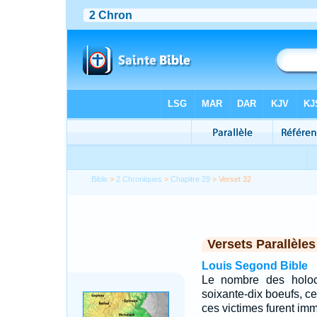
Bible
>
2 Chroniques
>
Chapitre 29
> Verset 32
Versets Parallèles
Louis Segond Bible
Le nombre des holoca
soixante-dix boeufs, ce
ces victimes furent imm