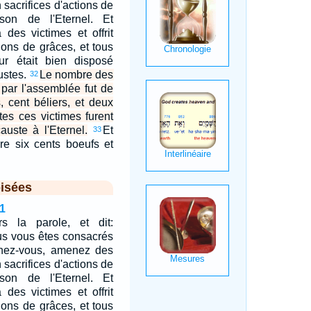
n sacrifices d'actions de
on de l'Eternel. Et
des victimes et offrit
tions de grâces, et tous
r était bien disposé
ustes.
Le nombre des
32
 par l'assemblée fut de
, cent béliers, et deux
tes ces victimes furent
uste à l'Eternel.
Et
33
re six cents boeufs et
isées
1
rs la parole, et dit:
us vous êtes consacrés
ochez-vous, amenez des
n sacrifices d'actions de
on de l'Eternel. Et
des victimes et offrit
tions de grâces, et tous