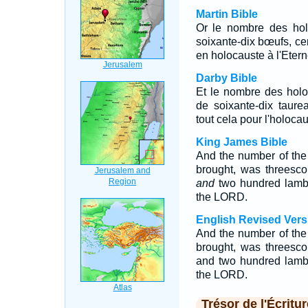
Martin Bible
Or le nombre des holo
soixante-dix bœufs, ce
en holocauste à l'Etern
Darby Bible
Et le nombre des holo
de soixante-dix taure
tout cela pour l'holocau
King James Bible
And the number of the 
brought, was threesco
and
two hundred lamb
the LORD.
English Revised Vers
And the number of the 
brought, was threesco
and two hundred lambs:
the LORD.
Trésor de l'Écritur