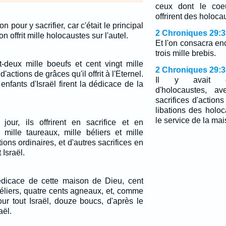
ceux dont le coeu
offrirent des holoca
n pour y sacrifier, car c'était le principal
2 Chroniques 29:3
 offrit mille holocaustes sur l'autel.
Et l'on consacra en
trois mille brebis.
deux mille boeufs et cent vingt mille
2 Chroniques 29:3
d'actions de grâces qu'il offrit à l'Eternel.
Il y avait d'
 enfants d'Israël firent la dédicace de la
d'holocaustes, a
sacrifices d'action
libations des holoca
le service de la mai
our, ils offrirent en sacrifice et en
 mille taureaux, mille béliers et mille
ions ordinaires, et d'autres sacrifices en
Israël.
 dédicace de cette maison de Dieu, cent
éliers, quatre cents agneaux, et, comme
our tout Israël, douze boucs, d'après le
aël.