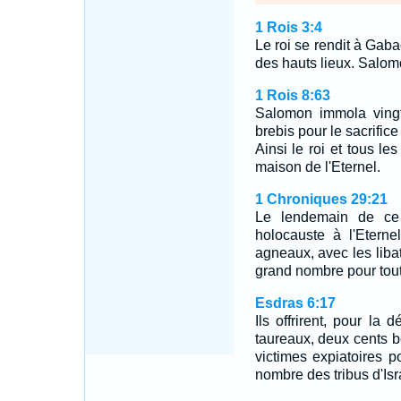
1 Rois 3:4
Le roi se rendit à Gabao
des hauts lieux. Salomon
1 Rois 8:63
Salomon immola vingt-
brebis pour le sacrifice 
Ainsi le roi et tous les
maison de l'Eternel.
1 Chroniques 29:21
Le lendemain de ce j
holocauste à l'Eternel
agneaux, avec les libat
grand nombre pour tout 
Esdras 6:17
Ils offrirent, pour la
taureaux, deux cents b
victimes expiatoires p
nombre des tribus d'Isr