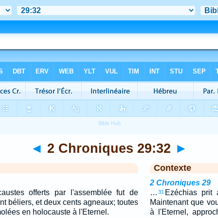
◄
2 Chroniques 29:32
►
Contexte
2 Chroniques 29
ustes offerts par l'assemblée fut de
…
Ezéchias prit a
31
nt béliers, et deux cents agneaux; toutes
Maintenant que vo
olées en holocauste à l'Eternel.
à l'Eternel, appr