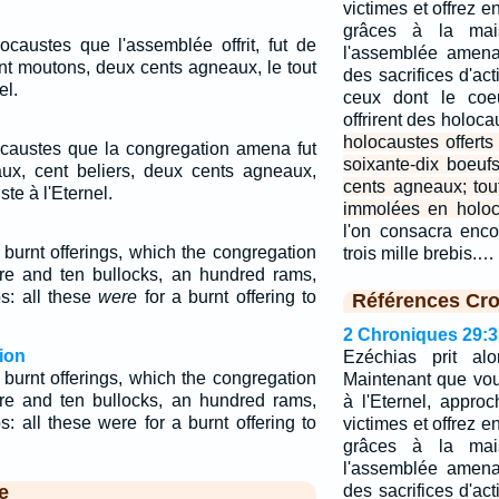
victimes et offrez e
grâces à la mais
caustes que l'assemblée offrit, fut de
l'assemblée amena 
nt moutons, deux cents agneaux, le tout
des sacrifices d'ac
el.
ceux dont le coeu
offrirent des holoca
holocaustes offerts
caustes que la congregation amena fut
soixante-dix boeufs
aux, cent beliers, deux cents agneaux,
cents agneaux; tou
ste à l'Eternel.
immolées en holoca
l'on consacra enco
burnt offerings, which the congregation
trois mille brebis.…
re and ten bullocks, an hundred rams,
s: all these
were
for a burnt offering to
Références Cro
2 Chroniques 29:3
ion
Ezéchias prit alo
burnt offerings, which the congregation
Maintenant que vo
re and ten bullocks, an hundred rams,
à l'Eternel, appr
 all these were for a burnt offering to
victimes et offrez e
grâces à la mais
l'assemblée amena 
e
des sacrifices d'ac