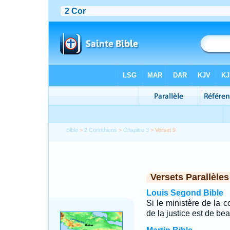
Bible
>
2 Corinthiens
>
Chapitre 3
> Verset 9
Versets Parallèles
Louis Segond Bible
Si le ministère de la c
de la justice est de be