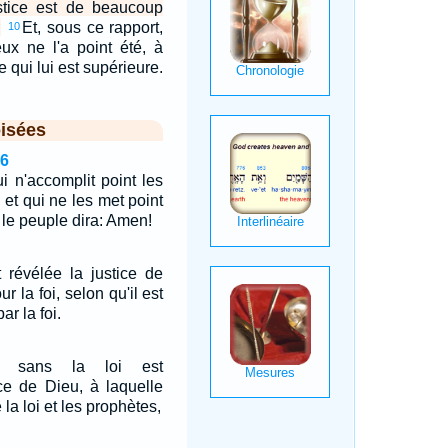
ustice est de beaucoup
.
Et, sous ce rapport,
10
eux ne l'a point été, à
e qui lui est supérieure.
isées
26
ui n'accomplit point les
, et qui ne les met point
t le peuple dira: Amen!
t révélée la justice de
ur la foi, selon qu'il est
ar la foi.
t, sans la loi est
ice de Dieu, à laquelle
a loi et les prophètes,