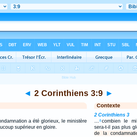
◄
2 Corinthiens 3:9
►
Contexte
2 Corinthiens 3
ondamnation a été glorieux, le ministère
…
combien le min
8
aucoup supérieur en gloire.
sera-t-il pas plus g
de la condamnatio