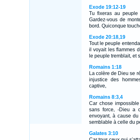
Exode 19:12-19
Tu fixeras au peuple d
Gardez-vous de monte
bord. Quiconque touch
Exode 20:18,19
Tout le peuple entendai
il voyait les flammes 
le peuple tremblait, et
Romains 1:18
La colère de Dieu se ré
injustice des hommes
captive,
Romains 8:3,4
Car chose impossible 
sans force, -Dieu a 
envoyant, à cause du 
semblable à celle du 
Galates 3:10
Car tous ceux qui s'att