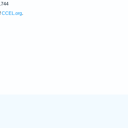
1744
f
CCEL.org
.