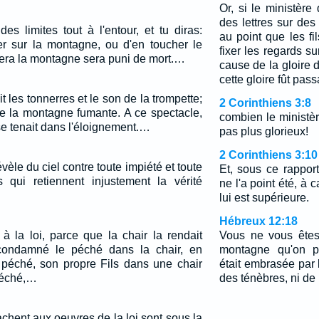
Or, si le ministère
des lettres sur des 
es limites tout à l'entour, et tu diras:
au point que les fi
r sur la montagne, ou d'en toucher le
fixer les regards s
era la montagne sera puni de mort.…
cause de la gloire 
cette gloire fût pas
t les tonnerres et le son de la trompette;
2 Corinthiens 3:8
de la montagne fumante. A ce spectacle,
combien le ministère
 se tenait dans l'éloignement.…
pas plus glorieux!
2 Corinthiens 3:10
vèle du ciel contre toute impiété et toute
Et, sous ce rapport
 qui retiennent injustement la vérité
ne l'a point été, à 
lui est supérieure.
Hébreux 12:18
à la loi, parce que la chair la rendait
Vous ne vous êtes
condamné le péché dans la chair, en
montagne qu'on po
péché, son propre Fils dans une chair
était embrasée par l
péché,…
des ténèbres, ni de 
achent aux oeuvres de la loi sont sous la