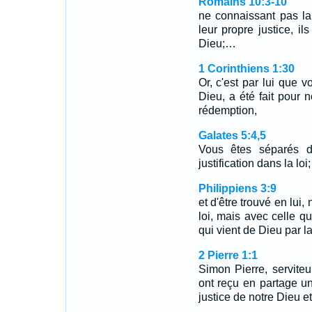
Romains 10:3-10
ne connaissant pas la 
leur propre justice, i
Dieu;…
1 Corinthiens 1:30
Or, c'est par lui que v
Dieu, a été fait pour n
rédemption,
Galates 5:4,5
Vous êtes séparés d
justification dans la l
Philippiens 3:9
et d'être trouvé en lui,
loi, mais avec celle qui
qui vient de Dieu par la 
2 Pierre 1:1
Simon Pierre, serviteu
ont reçu en partage un
justice de notre Dieu e