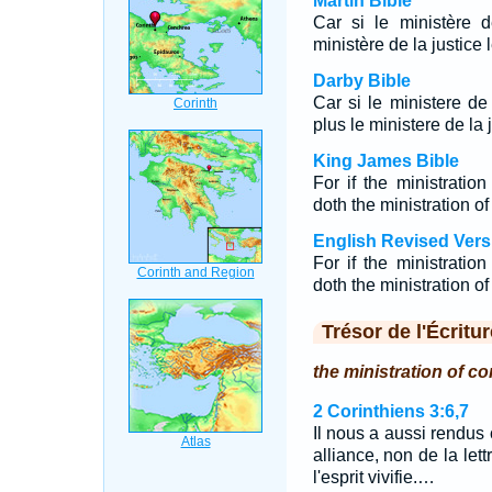
Martin Bible
Car si le ministère 
ministère de la justice
Darby Bible
Car si le ministere d
plus le ministere de la 
King James Bible
For if the ministrati
doth the ministration o
English Revised Vers
For if the ministratio
doth the ministration o
Trésor de l'Écritur
the ministration of c
2 Corinthiens 3:6,7
Il nous a aussi rendus 
alliance, non de la lettr
l'esprit vivifie.…