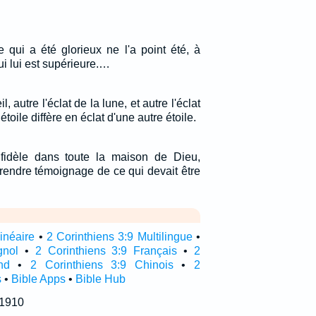
e qui a été glorieux ne l'a point été, à
ui lui est supérieure.…
il, autre l'éclat de la lune, et autre l'éclat
oile diffère en éclat d'une autre étoile.
 fidèle dans toute la maison de Dieu,
rendre témoignage de ce qui devait être
linéaire
•
2 Corinthiens 3:9 Multilingue
•
gnol
•
2 Corinthiens 3:9 Français
•
2
nd
•
2 Corinthiens 3:9 Chinois
•
2
s
•
Bible Apps
•
Bible Hub
 1910