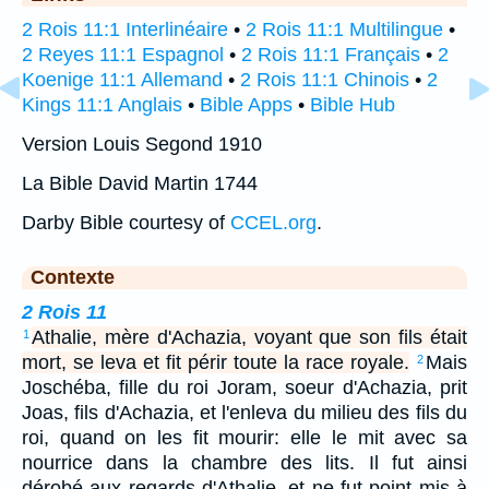
2 Rois 11:1 Interlinéaire
•
2 Rois 11:1 Multilingue
•
2 Reyes 11:1 Espagnol
•
2 Rois 11:1 Français
•
2
Koenige 11:1 Allemand
•
2 Rois 11:1 Chinois
•
2
Kings 11:1 Anglais
•
Bible Apps
•
Bible Hub
Version Louis Segond 1910
La Bible David Martin 1744
Darby Bible courtesy of
CCEL.org
.
Contexte
2 Rois 11
Athalie, mère d'Achazia, voyant que son fils était
1
mort, se leva et fit périr toute la race royale.
Mais
2
Joschéba, fille du roi Joram, soeur d'Achazia, prit
Joas, fils d'Achazia, et l'enleva du milieu des fils du
roi, quand on les fit mourir: elle le mit avec sa
nourrice dans la chambre des lits. Il fut ainsi
dérobé aux regards d'Athalie, et ne fut point mis à