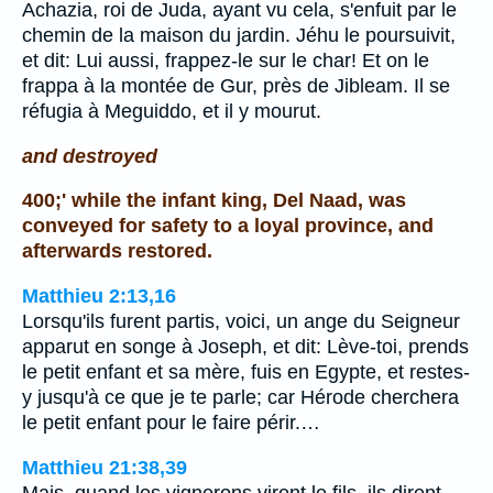
Achazia, roi de Juda, ayant vu cela, s'enfuit par le
chemin de la maison du jardin. Jéhu le poursuivit,
et dit: Lui aussi, frappez-le sur le char! Et on le
frappa à la montée de Gur, près de Jibleam. Il se
réfugia à Meguiddo, et il y mourut.
and destroyed
400;' while the infant king, Del Naad, was
conveyed for safety to a loyal province, and
afterwards restored.
Matthieu 2:13,16
Lorsqu'ils furent partis, voici, un ange du Seigneur
apparut en songe à Joseph, et dit: Lève-toi, prends
le petit enfant et sa mère, fuis en Egypte, et restes-
y jusqu'à ce que je te parle; car Hérode cherchera
le petit enfant pour le faire périr.…
Matthieu 21:38,39
Mais, quand les vignerons virent le fils, ils dirent