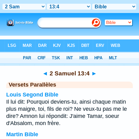
Bible
>
2 Samuel
>
Chapitre 13
> Verset 4
◄
2 Samuel 13:4
►
Versets Parallèles
Louis Segond Bible
Il lui dit: Pourquoi deviens-tu, ainsi chaque matin
plus maigre, toi, fils de roi? Ne veux-tu pas me le
dire? Amnon lui répondit: J'aime Tamar, soeur
d'Absalom, mon frère.
Martin Bible