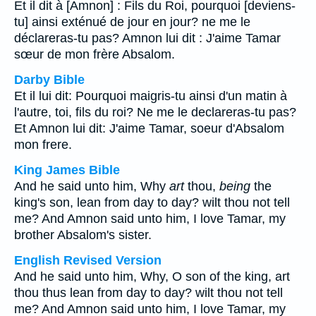
Et il dit à [Amnon] : Fils du Roi, pourquoi [deviens-
tu] ainsi exténué de jour en jour? ne me le
déclareras-tu pas? Amnon lui dit : J'aime Tamar
sœur de mon frère Absalom.
Darby Bible
Et il lui dit: Pourquoi maigris-tu ainsi d'un matin à
l'autre, toi, fils du roi? Ne me le declareras-tu pas?
Et Amnon lui dit: J'aime Tamar, soeur d'Absalom
mon frere.
King James Bible
And he said unto him, Why
art
thou,
being
the
king's son, lean from day to day? wilt thou not tell
me? And Amnon said unto him, I love Tamar, my
brother Absalom's sister.
English Revised Version
And he said unto him, Why, O son of the king, art
thou thus lean from day to day? wilt thou not tell
me? And Amnon said unto him, I love Tamar, my