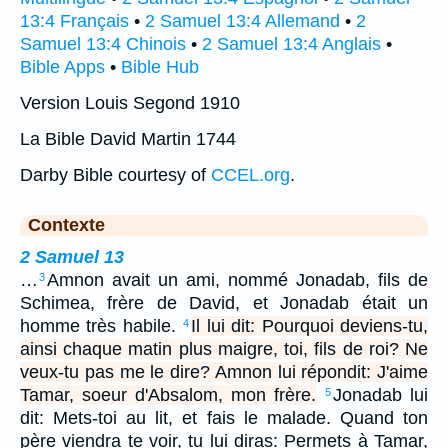
13:4 Français
•
2 Samuel 13:4 Allemand
•
2
Samuel 13:4 Chinois
•
2 Samuel 13:4 Anglais
•
Bible Apps
•
Bible Hub
Version Louis Segond 1910
La Bible David Martin 1744
Darby Bible courtesy of
CCEL.org
.
Contexte
2 Samuel 13
…
Amnon avait un ami, nommé Jonadab, fils de
3
Schimea, frère de David, et Jonadab était un
homme très habile.
Il lui dit: Pourquoi deviens-tu,
4
ainsi chaque matin plus maigre, toi, fils de roi? Ne
veux-tu pas me le dire? Amnon lui répondit: J'aime
Tamar, soeur d'Absalom, mon frère.
Jonadab lui
5
dit: Mets-toi au lit, et fais le malade. Quand ton
père viendra te voir, tu lui diras: Permets à Tamar,