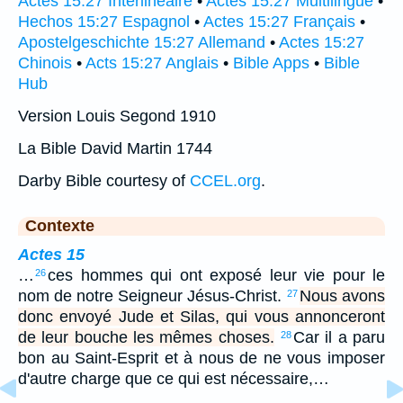
Actes 15:27 Interlinéaire
•
Actes 15:27 Multilingue
•
Hechos 15:27 Espagnol
•
Actes 15:27 Français
•
Apostelgeschichte 15:27 Allemand
•
Actes 15:27
Chinois
•
Acts 15:27 Anglais
•
Bible Apps
•
Bible
Hub
Version Louis Segond 1910
La Bible David Martin 1744
Darby Bible courtesy of
CCEL.org
.
Contexte
Actes 15
…
ces hommes qui ont exposé leur vie pour le
26
nom de notre Seigneur Jésus-Christ.
Nous avons
27
donc envoyé Jude et Silas, qui vous annonceront
de leur bouche les mêmes choses.
Car il a paru
28
bon au Saint-Esprit et à nous de ne vous imposer
d'autre charge que ce qui est nécessaire,…