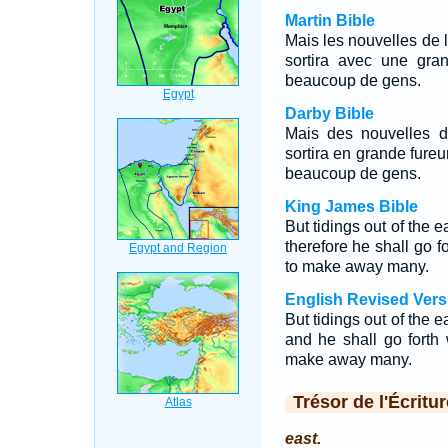
Martin Bible
Mais les nouvelles de l'
sortira avec une gran
beaucoup de gens.
Darby Bible
Mais des nouvelles de 
sortira en grande fureu
beaucoup de gens.
King James Bible
But tidings out of the e
therefore he shall go fo
to make away many.
English Revised Vers
But tidings out of the e
and he shall go forth w
make away many.
Trésor de l'Écritur
east.