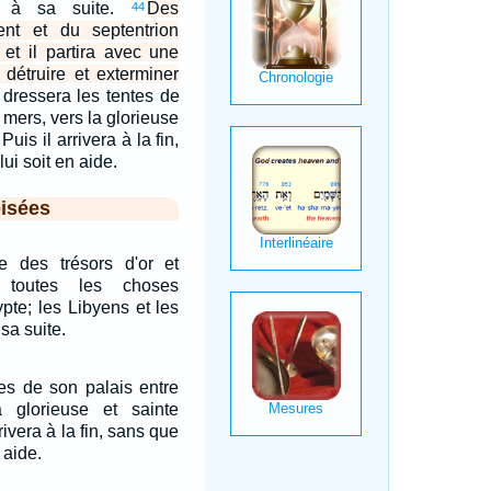
nt à sa suite.
Des
44
ient et du septentrion
, et il partira avec une
 détruire et exterminer
l dressera les tentes de
 mers, vers la glorieuse
uis il arrivera à la fin,
ui soit en aide.
isées
re des trésors d'or et
 toutes les choses
pte; les Libyens et les
sa suite.
tes de son palais entre
 glorieuse et sainte
ivera à la fin, sans que
 aide.