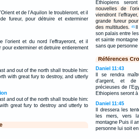
Ethiopiens sero
nouvelles de l'or
Orient et de l'Aquilon le troubleront, et il
viendront l'effrayer
de fureur, pour détruire et exterminer
grande fureur pour
des multitudes.
I
45
son palais entre les
et sainte montagne P
l'orient et du nord l'effrayeront, et il
sans que personne l
r pour exterminer et detruire entierement
Références Cro
Daniel 11:43
ast and out of the north shall trouble him:
Il se rendra maît
rth with great fury to destroy, and utterly
d'argent, et de
précieuses de l'Egy
ion
Ethiopiens seront à 
ast and out of the north shall trouble him:
Daniel 11:45
ith great fury to destroy and utterly to
Il dressera les ten
les mers, vers la
montagne Puis il arr
e
personne lui soit en