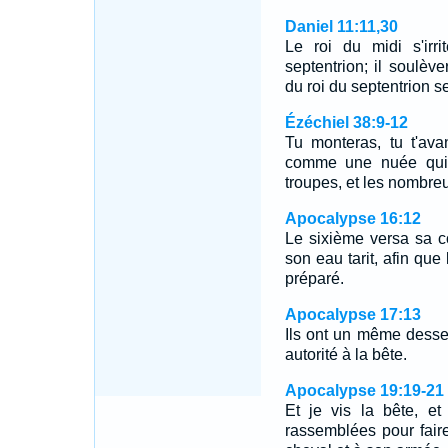
Daniel 11:11,30
Le roi du midi s'irri
septentrion; il soulèv
du roi du septentrion s
Ézéchiel 38:9-12
Tu monteras, tu t'av
comme une nuée qui v
troupes, et les nombre
Apocalypse 16:12
Le sixième versa sa co
son eau tarit, afin que
préparé.
Apocalypse 17:13
Ils ont un même dessei
autorité à la bête.
Apocalypse 19:19-21
Et je vis la bête, et
rassemblées pour faire 