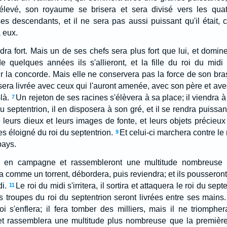
 élevé, son royaume se brisera et sera divisé vers les quat
s descendants, et il ne sera pas aussi puissant qu'il était, ca
 eux.
dra fort. Mais un de ses chefs sera plus fort que lui, et domin
e quelques années ils s'allieront, et la fille du roi du midi
ir la concorde. Mais elle ne conservera pas la force de son bras,
le sera livrée avec ceux qui l'auront amenée, avec son père et ave
là.
Un rejeton de ses racines s'élèvera à sa place; il viendra à 
7
u septentrion, il en disposera à son gré, et il se rendra puissan
leurs dieux et leurs images de fonte, et leurs objets précieux d
s éloigné du roi du septentrion.
Et celui-ci marchera contre le
9
pays.
nt en campagne et rassembleront une multitude nombreuse d
 comme un torrent, débordera, puis reviendra; et ils pousseront l
i.
Le roi du midi s'irritera, il sortira et attaquera le roi du sep
11
s troupes du roi du septentrion seront livrées entre ses mains.
roi s'enflera; il fera tomber des milliers, mais il ne triomphe
 et rassemblera une multitude plus nombreuse que la premièr