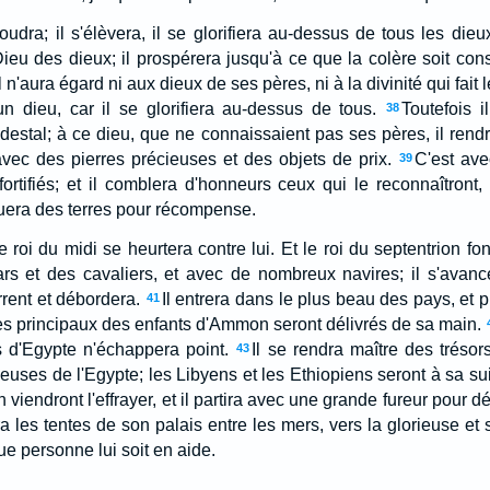
voudra; il s'élèvera, il se glorifiera au-dessus de tous les dieu
Dieu des dieux; il prospérera jusqu'à ce que la colère soit co
Il n'aura égard ni aux dieux de ses pères, ni à la divinité qui fai
n dieu, car il se glorifiera au-dessus de tous.
Toutefois 
38
édestal; à ce dieu, que ne connaissaient pas ses pères, il r
 avec des pierres précieuses et des objets de prix.
C'est ave
39
fortifiés; et il comblera d'honneurs ceux qui le reconnaîtront,
ribuera des terres pour récompense.
e roi du midi se heurtera contre lui. Et le roi du septentrion 
rs et des cavaliers, et avec de nombreux navires; il s'avance
rent et débordera.
Il entrera dans le plus beau des pays, et 
41
s principaux des enfants d'Ammon seront délivrés de sa main.
s d'Egypte n'échappera point.
Il se rendra maître des trésors
43
euses de l'Egypte; les Libyens et les Ethiopiens seront à sa sui
on viendront l'effrayer, et il partira avec une grande fureur pour d
ra les tentes de son palais entre les mers, vers la glorieuse et
que personne lui soit en aide.