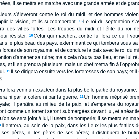
ées, il se mettra en marche avec une grande armée et de gran
ieurs s'élèveront contre le roi du midi, et des hommes viole
lir la vision, et ils succomberont.
Le roi du septentrion s'a
15
ra des villes fortes. Les troupes du midi et l'élite du roi ne
ur résister.
Celui qui marchera contre lui fera ce qu'il vou
16
a dans le plus beau des pays, exterminant ce qui tombera sous sa
s forces de son royaume, et de conclure la paix avec le roi du midi
ntion d'amener sa ruine; mais cela n'aura pas lieu, et ne lui ré
s, et il en prendra plusieurs; mais un chef mettra fin à l'opprobre q
ui.
Il se dirigera ensuite vers les forteresses de son pays; et il
19
s.
era fera venir un exacteur dans la plus belle partie du royaume
sera ni par la colère ni par la guerre.
Un homme méprisé prend
21
yale; il paraîtra au milieu de la paix, et s'emparera du royaum
ont comme un torrent seront submergées devant lui, et anéant
'on se sera joint à lui, il usera de tromperie; il se mettra en mar
Il entrera, au sein de la paix, dans les lieux les plus fertiles d
4
 ses pères, ni les pères de ses pères; il distribuera le butin