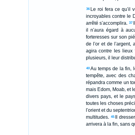
Le roi fera ce qu'il 
36
incroyables contre le 
arrêté s'accomplira.
37
il n'aura égard à aucu
forteresses sur son pi
de l'or et de l'argent,
agira contre les lieux 
plusieurs, il leur dist
Au temps de la fin, l
40
tempête, avec des cha
répandra comme un tor
mais Edom, Moab, et le
divers pays, et le pay
toutes les choses préci
l'orient et du septentri
multitudes.
Il dresse
45
arrivera à la fin, sans 