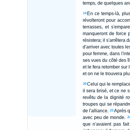
temps, de quelques ann
En ce temps-là, plus
14
révolteront pour accomp
terrasses, et s'empare
manqueront de force po
résistera; il s'arrêter
d'arriver avec toutes le
pour femme, dans l'inte
ses vues du côté des île
et le fera retomber sur l
et on ne le trouvera plu
Celui qui le remplac
20
il sera brisé, et ce ne 
revêtu de la dignité ro
troupes qui se répandr
de l'alliance.
Après qu
23
avec peu de monde.
2
que n'avaient pas fait