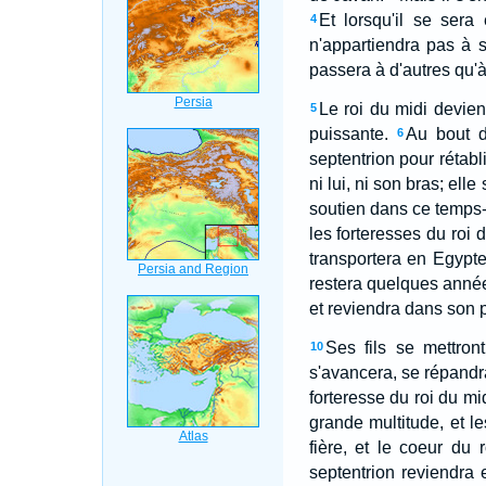
Et lorsqu'il se sera
4
n'appartiendra pas à se
passera à d'autres qu'à
Le roi du midi devien
5
puissante.
Au bout d
6
septentrion pour rétabl
ni lui, ni son bras; el
soutien dans ce temps-
les forteresses du roi d
transportera en Egypte 
restera quelques année
et reviendra dans son 
Ses fils se mettro
10
s'avancera, se répandra
forteresse du roi du mid
grande multitude, et le
fière, et le coeur du 
septentrion reviendra