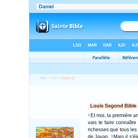
Bible
>
LSG
> Daniel 11
Louis Segond Bible
Et moi, la première an
1
vais te faire connaîtr
richesses que tous les 
de Javan.
Mais il s'é
3