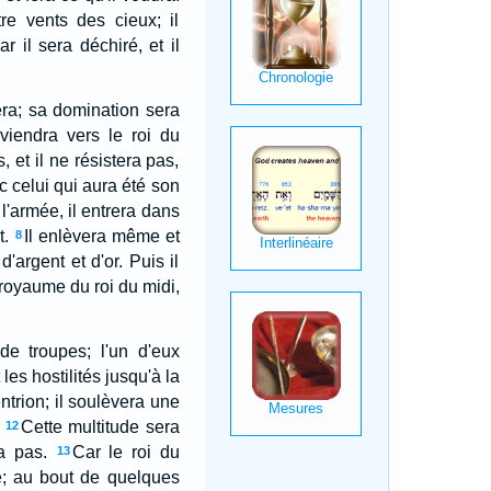
re vents des cieux; il
r il sera déchiré, et il
era; sa domination sera
 viendra vers le roi du
 et il ne résistera pas,
c celui qui aura été son
l'armée, il entrera dans
t.
Il enlèvera même et
8
'argent et d'or. Puis il
 royaume du roi du midi,
e troupes; l'un d'eux
es hostilités jusqu'à la
tentrion; il soulèvera une
Cette multitude sera
12
ra pas.
Car le roi du
13
e; au bout de quelques