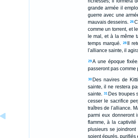
richesses; il formera 
grande armée il emploi
guerre avec une armée 
mauvais desseins.
C
26
comme un torrent, et l
le mal, et à la même ta
temps marqué.
Il r
28
l'alliance sainte, il ag
A une époque fixée,
29
passeront pas comme
Des navires de Kitti
30
sainte, il ne restera p
sainte.
Des troupes se
31
cesser le sacrifice pe
traîtres de l'alliance.
parmi eux donneront in
flamme, à la captivité 
plusieurs se joindront
soient épurés, purifiés 