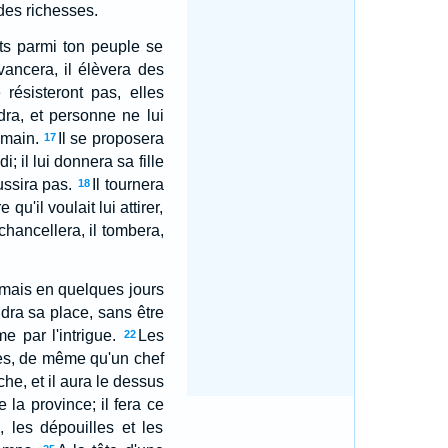
des richesses.
nts parmi ton peuple se
vancera, il élèvera des
 résisteront pas, elles
dra, et personne ne lui
 main.
Il se proposera
17
; il lui donnera sa fille
ussira pas.
Il tournera
18
u'il voulait lui attirer,
 chancellera, il tombera,
, mais en quelques jours
ra sa place, sans être
e par l'intrigue.
Les
22
ies, de même qu'un chef
che, et il aura le dessus
e la province; il fera ce
, les dépouilles et les