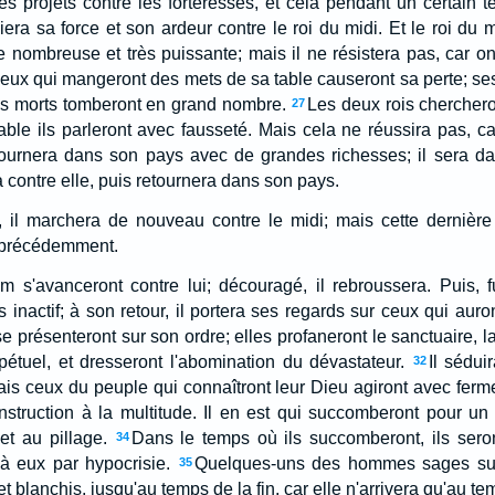
des projets contre les forteresses, et cela pendant un certain 
era sa force et son ardeur contre le roi du midi. Et le roi du 
nombreuse et très puissante; mais il ne résistera pas, car on
eux qui mangeront des mets de sa table causeront sa perte; se
es morts tomberont en grand nombre.
Les deux rois cherchero
27
ble ils parleront avec fausseté. Mais cela ne réussira pas, car
etournera dans son pays avec de grandes richesses; il sera d
ira contre elle, puis retournera dans son pays.
 il marchera de nouveau contre le midi; mais cette dernière
 précédemment.
m s'avanceront contre lui; découragé, il rebroussera. Puis, fu
as inactif; à son retour, il portera ses regards sur ceux qui aur
 présenteront sur son ordre; elles profaneront le sanctuaire, la 
rpétuel, et dresseront l'abomination du dévastateur.
Il sédui
32
 Mais ceux du peuple qui connaîtront leur Dieu agiront avec ferm
struction à la multitude. Il en est qui succomberont pour un
et au pillage.
Dans le temps où ils succomberont, ils sero
34
 à eux par hypocrisie.
Quelques-uns des hommes sages succ
35
et blanchis, jusqu'au temps de la fin, car elle n'arrivera qu'au 