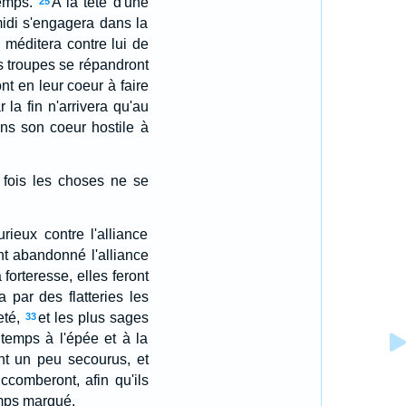
temps.
A la tête d'une
25
midi s'engagera dans la
 méditera contre lui de
s troupes se répandront
nt en leur coeur à faire
 la fin n'arrivera qu'au
ans son coeur hostile à
 fois les choses ne se
rieux contre l'alliance
ont abandonné l'alliance
forteresse, elles feront
ra par des flatteries les
eté,
et les plus sages
33
 temps à l'épée et à la
nt un peu secourus, et
omberont, afin qu'ils
temps marqué.