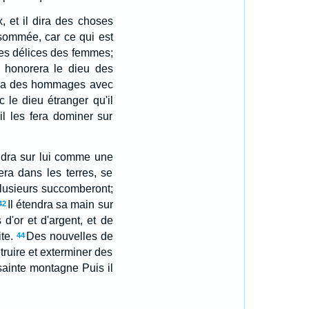
x, et il dira des choses
nsommée, car ce qui est
t les délices des femmes;
il honorera le dieu des
endra des hommages avec
c le dieu étranger qu'il
 il les fera dominer sur
fondra sur lui comme une
ra dans les terres, se
plusieurs succomberont;
Il étendra sa main sur
42
 d'or et d'argent, et de
te.
Des nouvelles de
44
étruire et exterminer des
 sainte montagne Puis il