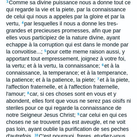
Comme sa divine puissance nous a donne tout ce
3
qui regarde la vie et la piete, par la connaissance
de celui qui nous a appeles par la gloire et par la
vertu,
par lesquelles il nous a donne les tres-
4
grandes et precieuses promesses, afin que par
elles vous participiez de la nature divine, ayant
echappe à la corruption qui est dans le monde par
la convoitise...;
pour cette meme raison aussi, y
5
apportant tout empressement, joignez à votre foi,
la vertu; et à la vertu, la connaissance;
et à la
6
connaissance, la temperance; et à la temperance,
la patience; et à la patience, la piete;
et à la piete,
7
l'affection fraternelle, et à l'affection fraternelle,
l'amour;
car, si ces choses sont en vous et y
8
abondent, elles font que vous ne serez pas oisifs ni
steriles pour ce qui regarde la connaissance de
notre Seigneur Jesus Christ;
car celui en qui ces
9
choses ne se trouvent pas est aveugle, et ne voit
pas loin, ayant oublie la purification de ses peches
d'autrefois.
C'est pourquoi, freres, etudiez-vous
10