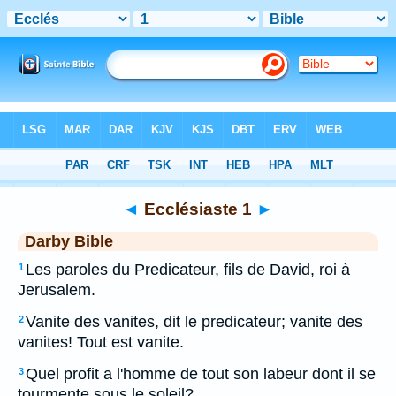
Bible
>
DAR
> Ecclésiaste 1
◄
Ecclésiaste 1
►
Darby Bible
Les paroles du Predicateur, fils de David, roi à
1
Jerusalem.
Vanite des vanites, dit le predicateur; vanite des
2
vanites! Tout est vanite.
Quel profit a l'homme de tout son labeur dont il se
3
tourmente sous le soleil?