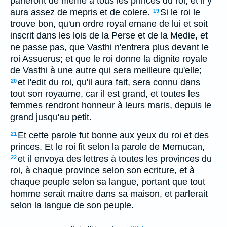
parleront de meme à tous les princes du roi; et il y
aura assez de mepris et de colere.
Si le roi le
19
trouve bon, qu'un ordre royal emane de lui et soit
inscrit dans les lois de la Perse et de la Medie, et
ne passe pas, que Vasthi n'entrera plus devant le
roi Assuerus; et que le roi donne la dignite royale
de Vasthi à une autre qui sera meilleure qu'elle;
et l'edit du roi, qu'il aura fait, sera connu dans
20
tout son royaume, car il est grand, et toutes les
femmes rendront honneur à leurs maris, depuis le
grand jusqu'au petit.
Et cette parole fut bonne aux yeux du roi et des
21
princes. Et le roi fit selon la parole de Memucan,
et il envoya des lettres à toutes les provinces du
22
roi, à chaque province selon son ecriture, et à
chaque peuple selon sa langue, portant que tout
homme serait maitre dans sa maison, et parlerait
selon la langue de son peuple.