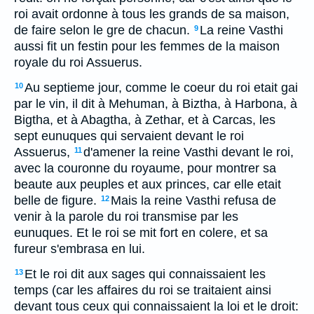
roi avait ordonne à tous les grands de sa maison,
de faire selon le gre de chacun.
La reine Vasthi
9
aussi fit un festin pour les femmes de la maison
royale du roi Assuerus.
Au septieme jour, comme le coeur du roi etait gai
10
par le vin, il dit à Mehuman, à Biztha, à Harbona, à
Bigtha, et à Abagtha, à Zethar, et à Carcas, les
sept eunuques qui servaient devant le roi
Assuerus,
d'amener la reine Vasthi devant le roi,
11
avec la couronne du royaume, pour montrer sa
beaute aux peuples et aux princes, car elle etait
belle de figure.
Mais la reine Vasthi refusa de
12
venir à la parole du roi transmise par les
eunuques. Et le roi se mit fort en colere, et sa
fureur s'embrasa en lui.
Et le roi dit aux sages qui connaissaient les
13
temps (car les affaires du roi se traitaient ainsi
devant tous ceux qui connaissaient la loi et le droit: