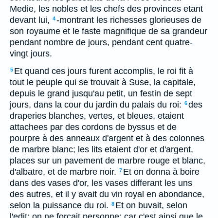
Medie, les nobles et les chefs des provinces etant
devant lui,
-montrant les richesses glorieuses de
4
son royaume et le faste magnifique de sa grandeur
pendant nombre de jours, pendant cent quatre-
vingt jours.
Et quand ces jours furent accomplis, le roi fit à
5
tout le peuple qui se trouvait à Suse, la capitale,
depuis le grand jusqu'au petit, un festin de sept
jours, dans la cour du jardin du palais du roi:
des
6
draperies blanches, vertes, et bleues, etaient
attachees par des cordons de byssus et de
pourpre à des anneaux d'argent et à des colonnes
de marbre blanc; les lits etaient d'or et d'argent,
places sur un pavement de marbre rouge et blanc,
d'albatre, et de marbre noir.
Et on donna à boire
7
dans des vases d'or, les vases differant les uns
des autres, et il y avait du vin royal en abondance,
selon la puissance du roi.
Et on buvait, selon
8
l'edit: on ne forçait personne; car c'est ainsi que le