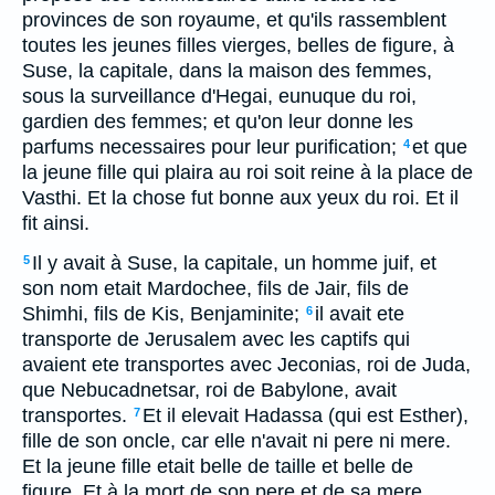
provinces de son royaume, et qu'ils rassemblent
toutes les jeunes filles vierges, belles de figure, à
Suse, la capitale, dans la maison des femmes,
sous la surveillance d'Hegai, eunuque du roi,
gardien des femmes; et qu'on leur donne les
parfums necessaires pour leur purification;
et que
4
la jeune fille qui plaira au roi soit reine à la place de
Vasthi. Et la chose fut bonne aux yeux du roi. Et il
fit ainsi.
Il y avait à Suse, la capitale, un homme juif, et
5
son nom etait Mardochee, fils de Jair, fils de
Shimhi, fils de Kis, Benjaminite;
il avait ete
6
transporte de Jerusalem avec les captifs qui
avaient ete transportes avec Jeconias, roi de Juda,
que Nebucadnetsar, roi de Babylone, avait
transportes.
Et il elevait Hadassa (qui est Esther),
7
fille de son oncle, car elle n'avait ni pere ni mere.
Et la jeune fille etait belle de taille et belle de
figure. Et à la mort de son pere et de sa mere,