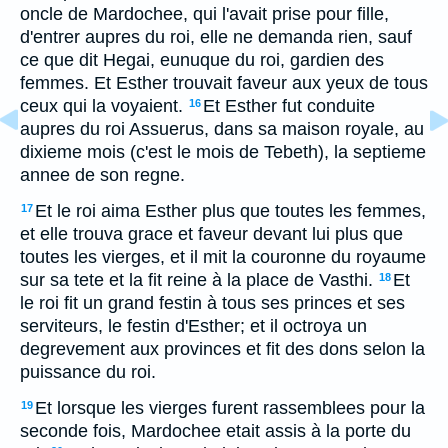
oncle de Mardochee, qui l'avait prise pour fille,
d'entrer aupres du roi, elle ne demanda rien, sauf
ce que dit Hegai, eunuque du roi, gardien des
femmes. Et Esther trouvait faveur aux yeux de tous
ceux qui la voyaient.
Et Esther fut conduite
16
aupres du roi Assuerus, dans sa maison royale, au
dixieme mois (c'est le mois de Tebeth), la septieme
annee de son regne.
Et le roi aima Esther plus que toutes les femmes,
17
et elle trouva grace et faveur devant lui plus que
toutes les vierges, et il mit la couronne du royaume
sur sa tete et la fit reine à la place de Vasthi.
Et
18
le roi fit un grand festin à tous ses princes et ses
serviteurs, le festin d'Esther; et il octroya un
degrevement aux provinces et fit des dons selon la
puissance du roi.
Et lorsque les vierges furent rassemblees pour la
19
seconde fois, Mardochee etait assis à la porte du