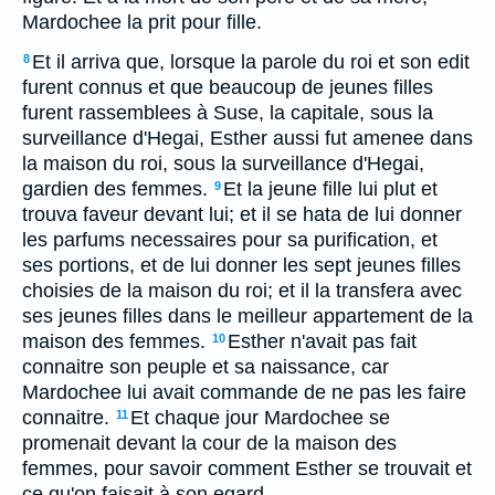
Mardochee la prit pour fille.
Et il arriva que, lorsque la parole du roi et son edit
8
furent connus et que beaucoup de jeunes filles
furent rassemblees à Suse, la capitale, sous la
surveillance d'Hegai, Esther aussi fut amenee dans
la maison du roi, sous la surveillance d'Hegai,
gardien des femmes.
Et la jeune fille lui plut et
9
trouva faveur devant lui; et il se hata de lui donner
les parfums necessaires pour sa purification, et
ses portions, et de lui donner les sept jeunes filles
choisies de la maison du roi; et il la transfera avec
ses jeunes filles dans le meilleur appartement de la
maison des femmes.
Esther n'avait pas fait
10
connaitre son peuple et sa naissance, car
Mardochee lui avait commande de ne pas les faire
connaitre.
Et chaque jour Mardochee se
11
promenait devant la cour de la maison des
femmes, pour savoir comment Esther se trouvait et
ce qu'on faisait à son egard.