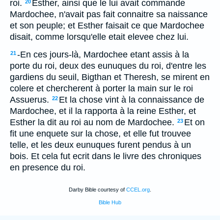
roi.
Esther, ainsi que le lui avait commande
20
Mardochee, n'avait pas fait connaitre sa naissance
et son peuple; et Esther faisait ce que Mardochee
disait, comme lorsqu'elle etait elevee chez lui.
-En ces jours-là, Mardochee etant assis à la
21
porte du roi, deux des eunuques du roi, d'entre les
gardiens du seuil, Bigthan et Theresh, se mirent en
colere et chercherent à porter la main sur le roi
Assuerus.
Et la chose vint à la connaissance de
22
Mardochee, et il la rapporta à la reine Esther, et
Esther la dit au roi au nom de Mardochee.
Et on
23
fit une enquete sur la chose, et elle fut trouvee
telle, et les deux eunuques furent pendus à un
bois. Et cela fut ecrit dans le livre des chroniques
en presence du roi.
Darby Bible courtesy of
CCEL.org
.
Bible Hub