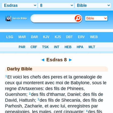
Bible
>
DAR
> Esdras 8
◄
Esdras 8
►
Darby Bible
Et voici les chefs des peres et la genealogie de
1
ceux qui monterent avec moi de Babylone, sous le
regne d'Artaxerxes: des fils de Phinees,
Guershom;
des fils d'Ithamar, Daniel; des fils de
2
David, Hattush;
des fils de Shecania, des fils de
3
Parhosh, Zacharie, et avec lui, enregistres par
genealogies, les males, cent cinquante:
des fils
4