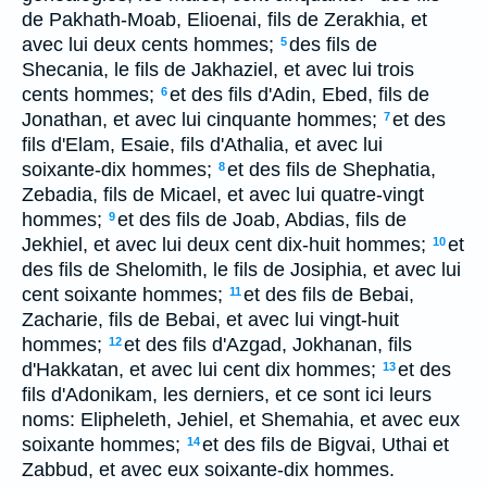
de Pakhath-Moab, Elioenai, fils de Zerakhia, et
avec lui deux cents hommes;
des fils de
5
Shecania, le fils de Jakhaziel, et avec lui trois
cents hommes;
et des fils d'Adin, Ebed, fils de
6
Jonathan, et avec lui cinquante hommes;
et des
7
fils d'Elam, Esaie, fils d'Athalia, et avec lui
soixante-dix hommes;
et des fils de Shephatia,
8
Zebadia, fils de Micael, et avec lui quatre-vingt
hommes;
et des fils de Joab, Abdias, fils de
9
Jekhiel, et avec lui deux cent dix-huit hommes;
et
10
des fils de Shelomith, le fils de Josiphia, et avec lui
cent soixante hommes;
et des fils de Bebai,
11
Zacharie, fils de Bebai, et avec lui vingt-huit
hommes;
et des fils d'Azgad, Jokhanan, fils
12
d'Hakkatan, et avec lui cent dix hommes;
et des
13
fils d'Adonikam, les derniers, et ce sont ici leurs
noms: Elipheleth, Jehiel, et Shemahia, et avec eux
soixante hommes;
et des fils de Bigvai, Uthai et
14
Zabbud, et avec eux soixante-dix hommes.