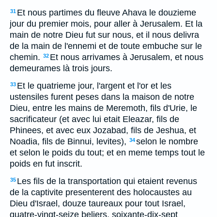
Et nous partimes du fleuve Ahava le douzieme
31
jour du premier mois, pour aller à Jerusalem. Et la
main de notre Dieu fut sur nous, et il nous delivra
de la main de l'ennemi et de toute embuche sur le
chemin.
Et nous arrivames à Jerusalem, et nous
32
demeurames là trois jours.
Et le quatrieme jour, l'argent et l'or et les
33
ustensiles furent peses dans la maison de notre
Dieu, entre les mains de Meremoth, fils d'Urie, le
sacrificateur (et avec lui etait Eleazar, fils de
Phinees, et avec eux Jozabad, fils de Jeshua, et
Noadia, fils de Binnui, levites),
selon le nombre
34
et selon le poids du tout; et en meme temps tout le
poids en fut inscrit.
Les fils de la transportation qui etaient revenus
35
de la captivite presenterent des holocaustes au
Dieu d'Israel, douze taureaux pour tout Israel,
quatre-vingt-seize beliers, soixante-dix-sept