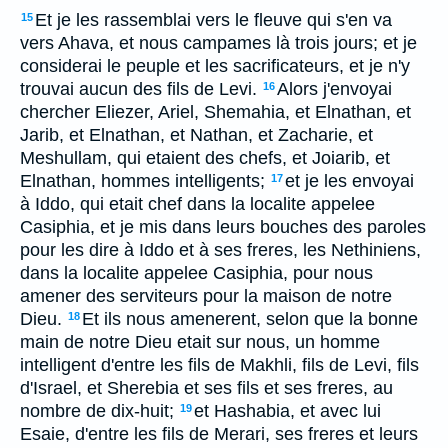
Et je les rassemblai vers le fleuve qui s'en va
15
vers Ahava, et nous campames là trois jours; et je
considerai le peuple et les sacrificateurs, et je n'y
trouvai aucun des fils de Levi.
Alors j'envoyai
16
chercher Eliezer, Ariel, Shemahia, et Elnathan, et
Jarib, et Elnathan, et Nathan, et Zacharie, et
Meshullam, qui etaient des chefs, et Joiarib, et
Elnathan, hommes intelligents;
et je les envoyai
17
à Iddo, qui etait chef dans la localite appelee
Casiphia, et je mis dans leurs bouches des paroles
pour les dire à Iddo et à ses freres, les Nethiniens,
dans la localite appelee Casiphia, pour nous
amener des serviteurs pour la maison de notre
Dieu.
Et ils nous amenerent, selon que la bonne
18
main de notre Dieu etait sur nous, un homme
intelligent d'entre les fils de Makhli, fils de Levi, fils
d'Israel, et Sherebia et ses fils et ses freres, au
nombre de dix-huit;
et Hashabia, et avec lui
19
Esaie, d'entre les fils de Merari, ses freres et leurs