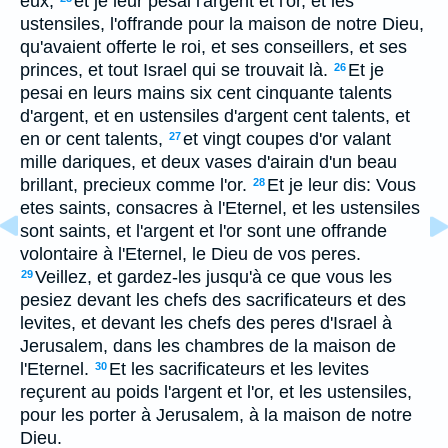
eux,
et je leur pesai l'argent et l'or, et les
ustensiles, l'offrande pour la maison de notre Dieu,
qu'avaient offerte le roi, et ses conseillers, et ses
princes, et tout Israel qui se trouvait là.
Et je
26
pesai en leurs mains six cent cinquante talents
d'argent, et en ustensiles d'argent cent talents, et
en or cent talents,
et vingt coupes d'or valant
27
mille dariques, et deux vases d'airain d'un beau
brillant, precieux comme l'or.
Et je leur dis: Vous
28
etes saints, consacres à l'Eternel, et les ustensiles
sont saints, et l'argent et l'or sont une offrande
volontaire à l'Eternel, le Dieu de vos peres.
Veillez, et gardez-les jusqu'à ce que vous les
29
pesiez devant les chefs des sacrificateurs et des
levites, et devant les chefs des peres d'Israel à
Jerusalem, dans les chambres de la maison de
l'Eternel.
Et les sacrificateurs et les levites
30
reçurent au poids l'argent et l'or, et les ustensiles,
pour les porter à Jerusalem, à la maison de notre
Dieu.