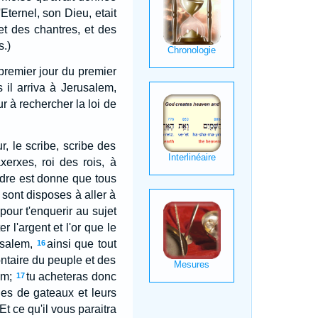
'Eternel, son Dieu, etait
 et des chantres, et des
s.)
premier jour du premier
 il arriva à Jerusalem,
 à rechercher la loi de
r, le scribe, scribe des
axerxes, roi des rois, à
dre est donne que tous
 sont disposes à aller à
pour t'enquerir au sujet
er l'argent et l'or que le
usalem,
ainsi que tout
16
ontaire du peuple et des
em;
tu acheteras donc
17
des de gateaux et leurs
Et ce qu'il vous paraitra