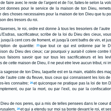
 de faire avec le reste de l'argent et de l'or, faites-le selon la vo
 sont donnes pour le service de la maison de ton Dieu, remets
te des choses necessaires pour la maison de ton Dieu que tu pou
on des tresors du roi.
taxerxes, le roi, ordre est donne à tous les tresoriers de l'autre
'Esdras, sacrificateur, scribe de la loi du Dieu des cieux, vo
t jusqu'à cent cors de froment, et jusqu'à cent baths de vin, et ju
iption de quantite:
que tout ce qui est ordonne par le Di
23
son du Dieu des cieux; car pourquoi y aurait-il colere contre 
us faisons savoir que sur tous les sacrificateurs et les levit
s de cette maison de Dieu, il ne peut etre leve aucun tribut, ni i
 la sagesse de ton Dieu, laquelle est en ta main, etablis des mag
 de l'autre cote du fleuve, tous ceux qui connaissent les lois de 
es-les connaitre;
et quiconque ne pratique pas la loi de ton Die
26
romptement, ou par la mort, ou par l'exil, ou par la confiscati
le Dieu de nos peres, qui a mis de telles pensees dans le coeur d
Jerusalem,
et qui a etendu sur moi sa bonte devant le roi, et ses
28