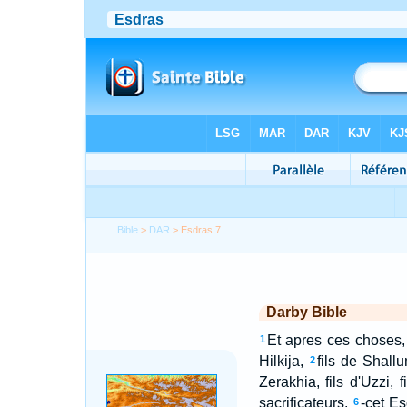
Bible
>
DAR
> Esdras 7
Darby Bible
Et apres ces choses, 
1
Hilkija,
fils de Shallu
2
Zerakhia, fils d'Uzzi, f
sacrificateurs,
-cet Es
6