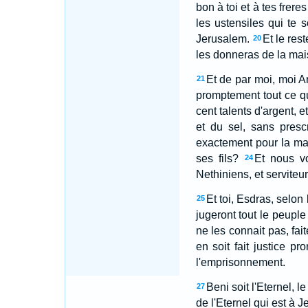
bon à toi et à tes freres
les ustensiles qui te
Jerusalem.
Et le res
20
les donneras de la mais
Et de par moi, moi Ar
21
promptement tout ce qu
cent talents d'argent, e
et du sel, sans prescr
exactement pour la mai
ses fils?
Et nous vo
24
Nethiniens, et serviteur
Et toi, Esdras, selon
25
jugeront tout le peuple
ne les connait pas, fait
en soit fait justice p
l'emprisonnement.
Beni soit l'Eternel, 
27
de l'Eternel qui est à 