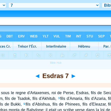
◄
Esdras 7
►
sous le regne d'Artaxerxes, roi de Perse, Esdras, fils de Seraia
m, fils de Tsadok, fils d'Akhitub,
fils d'Amaria, fils d'Azaria, f
3
ils de Bukki,
fils d'Abishua, fils de Phinees, fils d'Eleazar, f
5
dras monta de Babylone: il etait un scribe verse dans la loi d