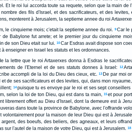
ael. Et le roi lui accorda toute sa requete, selon que la main de l
 nombre des fils d'Israel, et des sacrificateurs, et des levites,
iens, monterent à Jerusalem, la septieme annee du roi Artaxerxe
em, le cinquieme mois; c'etait la septieme annee du roi.
Car le 
9
ir de Babylone fut arrete; et le premier jour du cinquieme mois
 de son Dieu etait sur lui.
Car Esdras avait dispose son coeur
10
 et à enseigner en Israel les statuts et les ordonnances.
 de la lettre que le roi Artaxerxes donna à Esdras le sacrificateu
ents de l'Eternel et de ses statuts donnes à Israel:
Art
12
scribe accompli de la loi du Dieu des cieux, etc.
De par moi or
13
 et de ses sacrificateurs et des levites, qui, dans mon royaume,
llent;
puisque tu es envoye par le roi et ses sept conseillers 
14
, selon la loi de ton Dieu, qui est dans ta main,
et pour port
15
ont librement offert au Dieu d'Israel, dont la demeure est à Jer
 trouveras dans toute la province de Babylone, avec l'offrande vol
ent volontairement pour la maison de leur Dieu qui est à Jerusal
argent, des boeufs, des beliers, des agneaux, et leurs offran
riras sur l'autel de la maison de votre Dieu, qui est à Jerusalem.
18