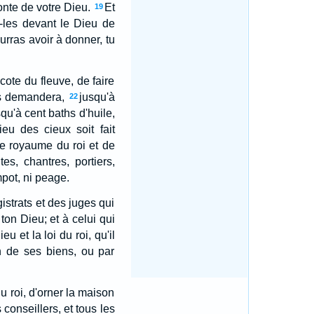
lonte de votre Dieu.
Et
19
-les devant le Dieu de
rras avoir à donner, tu
 cote du fleuve, de faire
us demandera,
jusqu'à
22
squ'à cent baths d'huile,
eu des cieux soit fait
le royaume du roi et de
es, chantres, portiers,
mpot, ni peage.
istrats et des juges qui
ton Dieu; et à celui qui
u et la loi du roi, qu'il
on de ses biens, ou par
u roi, d'orner la maison
 conseillers, et tous les