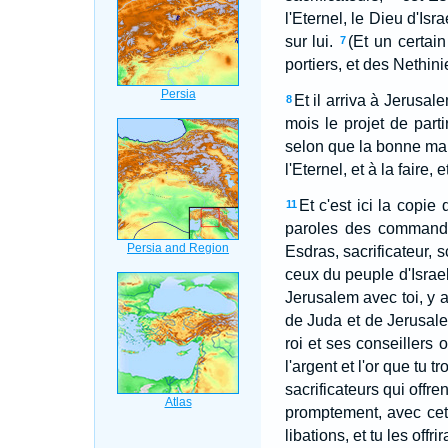
l'Eternel, le Dieu d'Isr
sur lui.
(Et un certain
7
portiers, et des Nethin
Et il arriva à Jerusal
8
mois le projet de part
selon que la bonne main
l'Eternel, et à la faire,
Et c'est ici la copie
11
paroles des commandem
Esdras, sacrificateur, 
ceux du peuple d'Israel
Jerusalem avec toi, y ai
de Juda et de Jerusalem
roi et ses conseillers 
l'argent et l'or que tu
sacrificateurs qui offr
promptement, avec cet 
libations, et tu les off