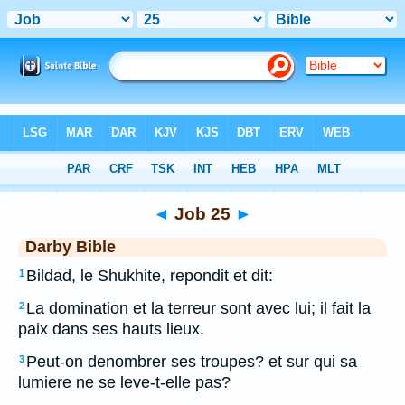
Bible
>
DAR
> Job 25
◄
Job 25
►
Darby Bible
Bildad, le Shukhite, repondit et dit:
1
La domination et la terreur sont avec lui; il fait la
2
paix dans ses hauts lieux.
Peut-on denombrer ses troupes? et sur qui sa
3
lumiere ne se leve-t-elle pas?