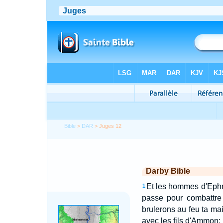
Bible
>
DAR
> Juges 12
Darby Bible
Et les hommes d'Ephra
1
passe pour combattre 
brulerons au feu ta mai
avec les fils d'Ammon;