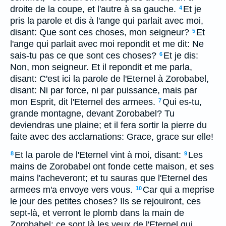
droite de la coupe, et l'autre à sa gauche.
Et je
4
pris la parole et dis à l'ange qui parlait avec moi,
disant: Que sont ces choses, mon seigneur?
Et
5
l'ange qui parlait avec moi repondit et me dit: Ne
sais-tu pas ce que sont ces choses?
Et je dis:
6
Non, mon seigneur. Et il repondit et me parla,
disant: C'est ici la parole de l'Eternel à Zorobabel,
disant: Ni par force, ni par puissance, mais par
mon Esprit, dit l'Eternel des armees.
Qui es-tu,
7
grande montagne, devant Zorobabel? Tu
deviendras une plaine; et il fera sortir la pierre du
faite avec des acclamations: Grace, grace sur elle!
Et la parole de l'Eternel vint à moi, disant:
Les
8
9
mains de Zorobabel ont fonde cette maison, et ses
mains l'acheveront; et tu sauras que l'Eternel des
armees m'a envoye vers vous.
Car qui a meprise
10
le jour des petites choses? Ils se rejouiront, ces
sept-là, et verront le plomb dans la main de
Zorobabel: ce sont là les yeux de l'Eternel qui