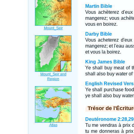
Martin Bible
Vous achèterez d'eux 
mangerez; vous achèter
vous en boirez.
Darby Bible
Vous acheterez d'eux l
mangerez; et l'eau auss
et vous la boirez.
King James Bible
Ye shall buy meat of 
shall also buy water of
English Revised Vers
Ye shall purchase food
ye shall also buy water
Trésor de l'Écritur
Deutéronome 2:28,29
Tu me vendras à prix d'
tu me donneras à prix d