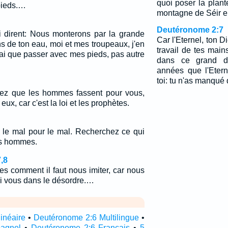
quoi poser la plant
pieds.…
montagne de Séir e
Deutéronome 2:7
ui dirent: Nous monterons par la grande
Car l'Eternel, ton Di
ns de ton eau, moi et mes troupeaux, j'en
travail de tes main
ferai que passer avec mes pieds, pas autre
dans ce grand dé
années que l'Etern
toi: tu n'as manqué 
lez que les hommes fassent pour vous,
ux, car c'est la loi et les prophètes.
le mal pour le mal. Recherchez ce qui
es hommes.
,8
 comment il faut nous imiter, car nous
i vous dans le désordre.…
inéaire
•
Deutéronome 2:6 Multilingue
•
pagnol
•
Deutéronome 2:6 Français
•
5