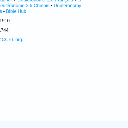
eutéronome 2:6 Chinois
•
Deuteronomy
s
•
Bible Hub
 1910
1744
f
CCEL.org
.