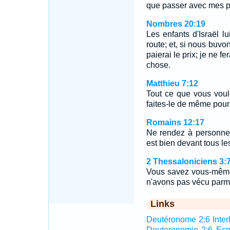
que passer avec mes 
Nombres 20:19
Les enfants d'Israël l
route; et, si nous buvo
paierai le prix; je ne 
chose.
Matthieu 7:12
Tout ce que vous vou
faites-le de même pour e
Romains 12:17
Ne rendez à personne 
est bien devant tous l
2 Thessaloniciens 3:7
Vous savez vous-mêmes
n'avons pas vécu parm
Links
Deutéronome 2:6 Interl
Deuteronomio 2:6 Es