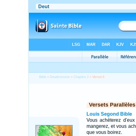
Bible
>
Deutéronome
>
Chapitre 2
> Verset 6
Versets Parallèles
Louis Segond Bible
Vous achèterez d'eux 
mangerez, et vous ach
que vous boirez.