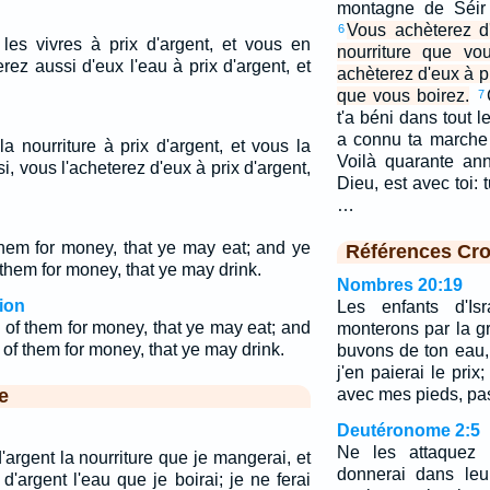
montagne de Séir 
Vous achèterez d'
6
les vivres à prix d'argent, et vous en
nourriture que vo
ez aussi d'eux l'eau à prix d'argent, et
achèterez d'eux à p
que vous boirez.
7
t'a béni dans tout le
a connu ta marche
a nourriture à prix d'argent, et vous la
Voilà quarante ann
i, vous l'acheterez d'eux à prix d'argent,
Dieu, est avec toi:
…
them for money, that ye may eat; and ye
Références Cro
 them for money, that ye may drink.
Nombres 20:19
ion
Les enfants d'Isr
 of them for money, that ye may eat; and
monterons par la gr
 of them for money, that ye may drink.
buvons de ton eau,
j'en paierai le prix
e
avec mes pieds, pa
Deutéronome 2:5
Ne les attaquez 
argent la nourriture que je mangerai, et
donnerai dans le
'argent l'eau que je boirai; je ne ferai