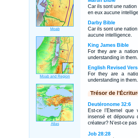
Martin Bible
Car ils sont une nation q
en eux aucune intellig
Darby Bible
Car ils sont une nation 
aucune intelligence.
King James Bible
For they
are
a nation
understanding in them.
English Revised Vers
For they are a nati
understanding in them.
Trésor de l'Écritur
Deutéronome 32:6
Est-ce l'Eternel que
insensé et dépourvu d
créateur? N'est-ce pas lu
Job 28:28