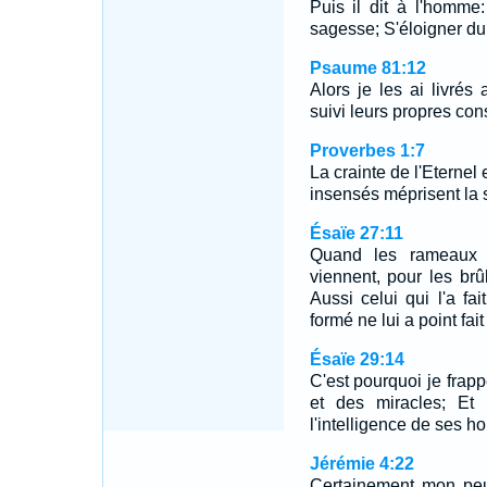
Puis il dit à l'homme:
sagesse; S'éloigner du m
Psaume 81:12
Alors je les ai livrés
suivi leurs propres cons
Proverbes 1:7
La crainte de l'Eterne
insensés méprisent la s
Ésaïe 27:11
Quand les rameaux 
viennent, pour les brûl
Aussi celui qui l'a fai
formé ne lui a point fait
Ésaïe 29:14
C'est pourquoi je frap
et des miracles; Et
l'intelligence de ses h
Jérémie 4:22
Certainement mon peu