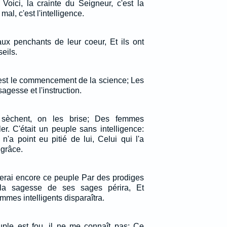
 Voici, la crainte du Seigneur, c'est la
al, c'est l'intelligence.
 aux penchants de leur coeur, Et ils ont
eils.
l est le commencement de la science; Les
agesse et l'instruction.
sèchent, on les brise; Des femmes
er. C'était un peuple sans intelligence:
t n'a point eu pitié de lui, Celui qui l'a
 grâce.
perai encore ce peuple Par des prodiges
 la sagesse de ses sages périra, Et
ommes intelligents disparaîtra.
ple est fou, il ne me connaît pas; Ce