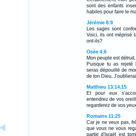
sont des enfants insen
habiles pour faire le ma
Jérémie 8:9
Les sages sont confond
Voici, ils ont méprisé 
ont-ils?
Osée 4:6
Mon peuple est détruit,
Puisque tu as rejeté l
seras dépouillé de mon
de ton Dieu, J'oublierai
Matthieu 13:14,15
Et pour eux s'accom
entendrez de vos oreil
regarderez de vos yeux
Romains 11:25
Car je ne veux pas, fr
que vous ne vous rega
partie d'Israël est t