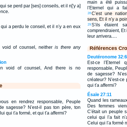
main a été puissa
ui se perd par [ses] conseils, et il n['y a]
l'Eternel qui a f
ence.
C'est une natio
28
sens, Et il n'y a poi
S'ils étaient s
29
qui a perdu le conseil, et il n'y a en eux
comprendraient, Et 
leur arrivera.…
 void of counsel, neither
is there any
Références Cro
Deutéronome 32:6
ion
Est-ce l'Eternel
on void of counsel, And there is no
responsable, Peup
de sagesse? N'est
créateur? N'est-ce p
e
qui t'a affermi?
Ésaïe 27:11
Quand les rameaux 
 vous en rendrez responsable, Peuple
Des femmes vienne
e sagesse? N'est-il pas ton père, ton
C'était un peuple s
i qui t'a formé, et qui t'a affermi?
celui qui l'a fait n
Celui qui l'a formé n