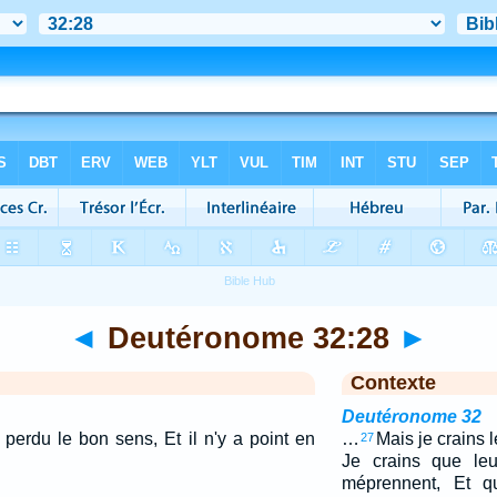
◄
Deutéronome 32:28
►
Contexte
Deutéronome 32
 perdu le bon sens, Et il n'y a point en
…
Mais je crains l
27
Je crains que leu
méprennent, Et qu