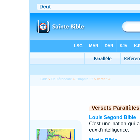
Bible
>
Deutéronome
>
Chapitre 32
> Verset 28
Versets Parallèles
Louis Segond Bible
C'est une nation qui a
eux d'intelligence.