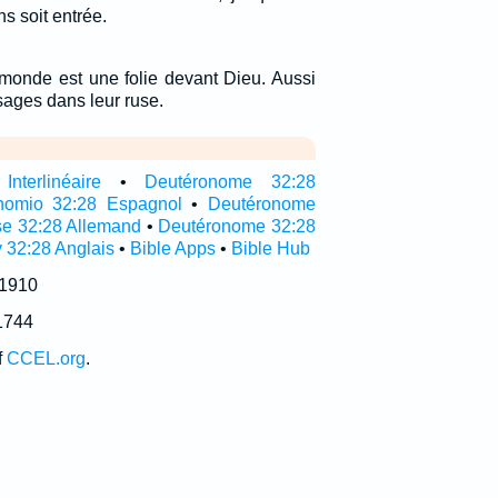
ns soit entrée.
monde est une folie devant Dieu. Aussi
s sages dans leur ruse.
nterlinéaire
•
Deutéronome 32:28
nomio 32:28 Espagnol
•
Deutéronome
e 32:28 Allemand
•
Deutéronome 32:28
 32:28 Anglais
•
Bible Apps
•
Bible Hub
 1910
1744
f
CCEL.org
.