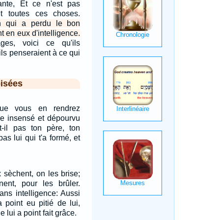
nte, Et ce n'est pas
ait toutes ces choses.
n qui a perdu le bon
nt en eux d'intelligence.
ages, voici ce qu'ils
ils penseraient à ce qui
isées
 que vous en rendrez
le insensé et dépourvu
-il pas ton père, ton
as lui qui t'a formé, et
sèchent, on les brise;
nt, pour les brûler.
ans intelligence: Aussi
'a point eu pitié de lui,
e lui a point fait grâce.