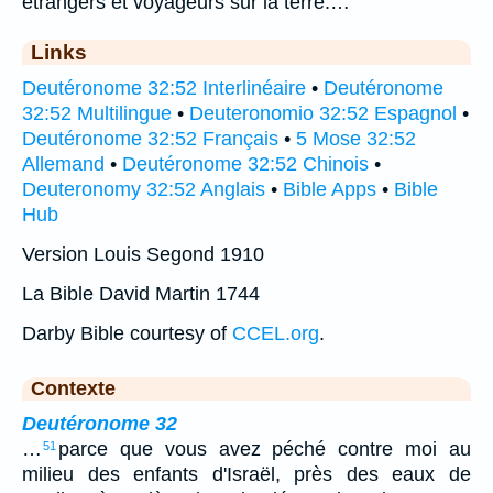
étrangers et voyageurs sur la terre.…
Links
Deutéronome 32:52 Interlinéaire
•
Deutéronome
32:52 Multilingue
•
Deuteronomio 32:52 Espagnol
•
Deutéronome 32:52 Français
•
5 Mose 32:52
Allemand
•
Deutéronome 32:52 Chinois
•
Deuteronomy 32:52 Anglais
•
Bible Apps
•
Bible
Hub
Version Louis Segond 1910
La Bible David Martin 1744
Darby Bible courtesy of
CCEL.org
.
Contexte
Deutéronome 32
…
parce que vous avez péché contre moi au
51
milieu des enfants d'Israël, près des eaux de