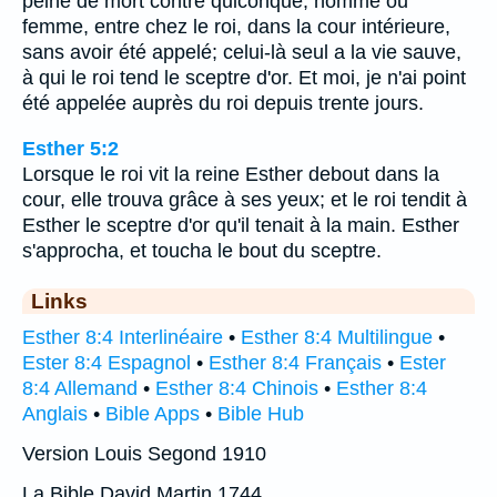
peine de mort contre quiconque, homme ou
femme, entre chez le roi, dans la cour intérieure,
sans avoir été appelé; celui-là seul a la vie sauve,
à qui le roi tend le sceptre d'or. Et moi, je n'ai point
été appelée auprès du roi depuis trente jours.
Esther 5:2
Lorsque le roi vit la reine Esther debout dans la
cour, elle trouva grâce à ses yeux; et le roi tendit à
Esther le sceptre d'or qu'il tenait à la main. Esther
s'approcha, et toucha le bout du sceptre.
Links
Esther 8:4 Interlinéaire
•
Esther 8:4 Multilingue
•
Ester 8:4 Espagnol
•
Esther 8:4 Français
•
Ester
8:4 Allemand
•
Esther 8:4 Chinois
•
Esther 8:4
Anglais
•
Bible Apps
•
Bible Hub
Version Louis Segond 1910
La Bible David Martin 1744