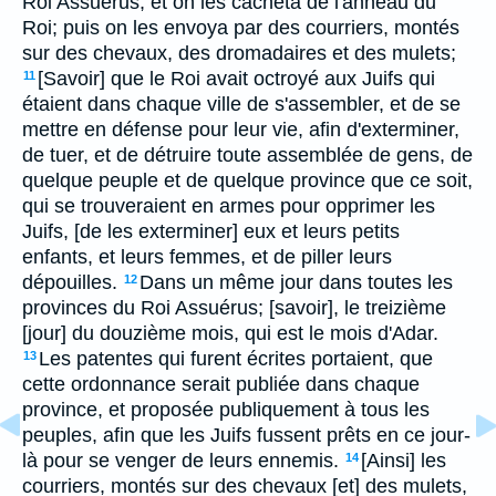
Roi Assuérus, et on les cacheta de l'anneau du
Roi; puis on les envoya par des courriers, montés
sur des chevaux, des dromadaires et des mulets;
[Savoir] que le Roi avait octroyé aux Juifs qui
11
étaient dans chaque ville de s'assembler, et de se
mettre en défense pour leur vie, afin d'exterminer,
de tuer, et de détruire toute assemblée de gens, de
quelque peuple et de quelque province que ce soit,
qui se trouveraient en armes pour opprimer les
Juifs, [de les exterminer] eux et leurs petits
enfants, et leurs femmes, et de piller leurs
dépouilles.
Dans un même jour dans toutes les
12
provinces du Roi Assuérus; [savoir], le treizième
[jour] du douzième mois, qui est le mois d'Adar.
Les patentes qui furent écrites portaient, que
13
cette ordonnance serait publiée dans chaque
province, et proposée publiquement à tous les
peuples, afin que les Juifs fussent prêts en ce jour-
là pour se venger de leurs ennemis.
[Ainsi] les
14
courriers, montés sur des chevaux [et] des mulets,