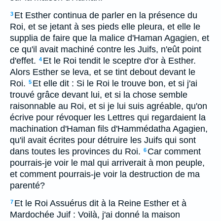
Et Esther continua de parler en la présence du
3
Roi, et se jetant à ses pieds elle pleura, et elle le
supplia de faire que la malice d'Haman Agagien, et
ce qu'il avait machiné contre les Juifs, n'eût point
d'effet.
Et le Roi tendit le sceptre d'or à Esther.
4
Alors Esther se leva, et se tint debout devant le
Roi.
Et elle dit : Si le Roi le trouve bon, et si j'ai
5
trouvé grâce devant lui, et si la chose semble
raisonnable au Roi, et si je lui suis agréable, qu'on
écrive pour révoquer les Lettres qui regardaient la
machination d'Haman fils d'Hammédatha Agagien,
qu'il avait écrites pour détruire les Juifs qui sont
dans toutes les provinces du Roi.
Car comment
6
pourrais-je voir le mal qui arriverait à mon peuple,
et comment pourrais-je voir la destruction de ma
parenté?
Et le Roi Assuérus dit à la Reine Esther et à
7
Mardochée Juif : Voilà, j'ai donné la maison