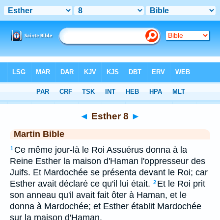
Bible
>
MAR
> Esther 8
◄
Esther 8
►
Martin Bible
Ce même jour-là le Roi Assuérus donna à la
1
Reine Esther la maison d'Haman l'oppresseur des
Juifs. Et Mardochée se présenta devant le Roi; car
Esther avait déclaré ce qu'il lui était.
Et le Roi prit
2
son anneau qu'il avait fait ôter à Haman, et le
donna à Mardochée; et Esther établit Mardochée
sur la maison d'Haman.