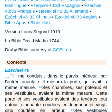
Multilingue
•
Ezequiel 40:33 Espagnol
•
Ézéchiel
40:33 Français
•
Hesekiel 40:33 Allemand
•
Ézéchiel 40:33 Chinois
•
Ezekiel 40:33 Anglais
•
Bible Apps
•
Bible Hub
Version Louis Segond 1910
La Bible David Martin 1744
Darby Bible courtesy of
CCEL.org
.
Contexte
Ézéchiel 40
…
Il me conduisit dans le parvis intérieur, par
32
l'entrée orientale. Il mesura la porte, qui avait la
même mesure.
Ses chambres, ses poteaux et
33
ses vestibules, avaient la même mesure. Cette
porte et ses vestibules avaient des fenêtres tout
autour, cinquante coudées en longueur et vingt-
cinq coudées en largeur.
Ses vestibules
34