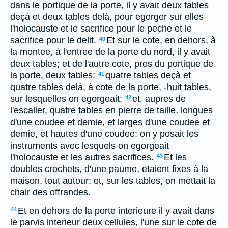
dans le portique de la porte, il y avait deux tables
deçà et deux tables delà, pour egorger sur elles
l'holocauste et le sacrifice pour le peche et le
sacrifice pour le delit.
Et sur le cote, en dehors, à
40
la montee, à l'entree de la porte du nord, il y avait
deux tables; et de l'autre cote, pres du portique de
la porte, deux tables:
quatre tables deçà et
41
quatre tables delà, à cote de la porte, -huit tables,
sur lesquelles on egorgeait;
et, aupres de
42
l'escalier, quatre tables en pierre de taille, longues
d'une coudee et demie, et larges d'une coudee et
demie, et hautes d'une coudee; on y posait les
instruments avec lesquels on egorgeait
l'holocauste et les autres sacrifices.
Et les
43
doubles crochets, d'une paume, etaient fixes à la
maison, tout autour; et, sur les tables, on mettait la
chair des offrandes.
Et en dehors de la porte interieure il y avait dans
44
le parvis interieur deux cellules, l'une sur le cote de