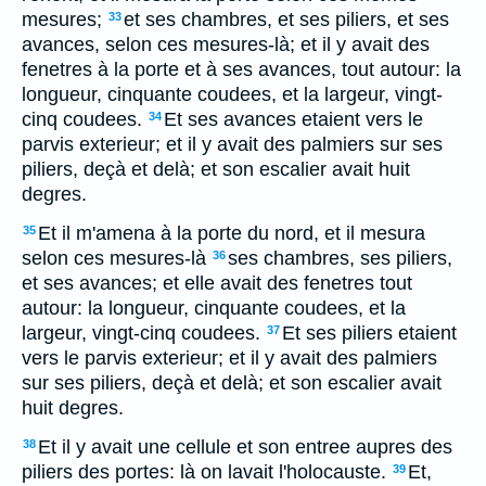
mesures;
et ses chambres, et ses piliers, et ses
33
avances, selon ces mesures-là; et il y avait des
fenetres à la porte et à ses avances, tout autour: la
longueur, cinquante coudees, et la largeur, vingt-
cinq coudees.
Et ses avances etaient vers le
34
parvis exterieur; et il y avait des palmiers sur ses
piliers, deçà et delà; et son escalier avait huit
degres.
Et il m'amena à la porte du nord, et il mesura
35
selon ces mesures-là
ses chambres, ses piliers,
36
et ses avances; et elle avait des fenetres tout
autour: la longueur, cinquante coudees, et la
largeur, vingt-cinq coudees.
Et ses piliers etaient
37
vers le parvis exterieur; et il y avait des palmiers
sur ses piliers, deçà et delà; et son escalier avait
huit degres.
Et il y avait une cellule et son entree aupres des
38
piliers des portes: là on lavait l'holocauste.
Et,
39