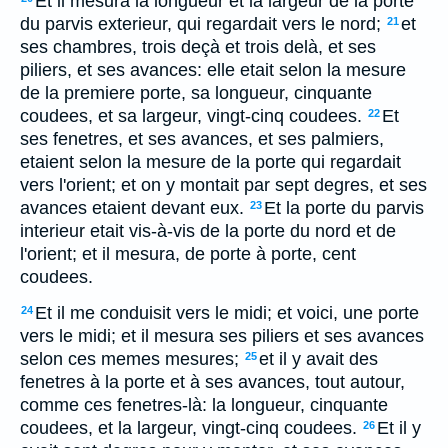
Et il mesura la longueur et la largeur de la porte
du parvis exterieur, qui regardait vers le nord;
et
21
ses chambres, trois deçà et trois delà, et ses
piliers, et ses avances: elle etait selon la mesure
de la premiere porte, sa longueur, cinquante
coudees, et sa largeur, vingt-cinq coudees.
Et
22
ses fenetres, et ses avances, et ses palmiers,
etaient selon la mesure de la porte qui regardait
vers l'orient; et on y montait par sept degres, et ses
avances etaient devant eux.
Et la porte du parvis
23
interieur etait vis-à-vis de la porte du nord et de
l'orient; et il mesura, de porte à porte, cent
coudees.
Et il me conduisit vers le midi; et voici, une porte
24
vers le midi; et il mesura ses piliers et ses avances
selon ces memes mesures;
et il y avait des
25
fenetres à la porte et à ses avances, tout autour,
comme ces fenetres-là: la longueur, cinquante
coudees, et la largeur, vingt-cinq coudees.
Et il y
26