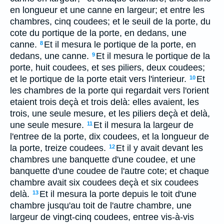
en longueur et une canne en largeur; et entre les
chambres, cinq coudees; et le seuil de la porte, du
cote du portique de la porte, en dedans, une
canne.
Et il mesura le portique de la porte, en
8
dedans, une canne.
Et il mesura le portique de la
9
porte, huit coudees, et ses piliers, deux coudees;
et le portique de la porte etait vers l'interieur.
Et
10
les chambres de la porte qui regardait vers l'orient
etaient trois deçà et trois delà: elles avaient, les
trois, une seule mesure, et les piliers deçà et delà,
une seule mesure.
Et il mesura la largeur de
11
l'entree de la porte, dix coudees, et la longueur de
la porte, treize coudees.
Et il y avait devant les
12
chambres une banquette d'une coudee, et une
banquette d'une coudee de l'autre cote; et chaque
chambre avait six coudees deçà et six coudees
delà.
Et il mesura la porte depuis le toit d'une
13
chambre jusqu'au toit de l'autre chambre, une
largeur de vingt-cinq coudees, entree vis-à-vis