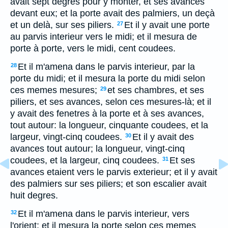
avait sept degres pour y monter, et ses avances
devant eux; et la porte avait des palmiers, un deçà
et un delà, sur ses piliers.
Et il y avait une porte
27
au parvis interieur vers le midi; et il mesura de
porte à porte, vers le midi, cent coudees.
Et il m'amena dans le parvis interieur, par la
28
porte du midi; et il mesura la porte du midi selon
ces memes mesures;
et ses chambres, et ses
29
piliers, et ses avances, selon ces mesures-là; et il
y avait des fenetres à la porte et à ses avances,
tout autour: la longueur, cinquante coudees, et la
largeur, vingt-cinq coudees.
Et il y avait des
30
avances tout autour; la longueur, vingt-cinq
coudees, et la largeur, cinq coudees.
Et ses
31
avances etaient vers le parvis exterieur; et il y avait
des palmiers sur ses piliers; et son escalier avait
huit degres.
Et il m'amena dans le parvis interieur, vers
32
l'orient; et il mesura la porte selon ces memes