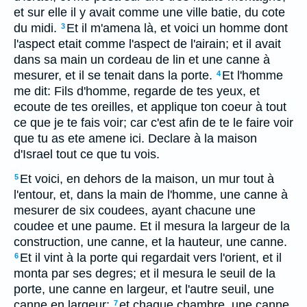
et sur elle il y avait comme une ville batie, du cote
du midi.
Et il m'amena là, et voici un homme dont
3
l'aspect etait comme l'aspect de l'airain; et il avait
dans sa main un cordeau de lin et une canne à
mesurer, et il se tenait dans la porte.
Et l'homme
4
me dit: Fils d'homme, regarde de tes yeux, et
ecoute de tes oreilles, et applique ton coeur à tout
ce que je te fais voir; car c'est afin de te le faire voir
que tu as ete amene ici. Declare à la maison
d'Israel tout ce que tu vois.
Et voici, en dehors de la maison, un mur tout à
5
l'entour, et, dans la main de l'homme, une canne à
mesurer de six coudees, ayant chacune une
coudee et une paume. Et il mesura la largeur de la
construction, une canne, et la hauteur, une canne.
Et il vint à la porte qui regardait vers l'orient, et il
6
monta par ses degres; et il mesura le seuil de la
porte, une canne en largeur, et l'autre seuil, une
canne en largeur;
et chaque chambre, une canne
7