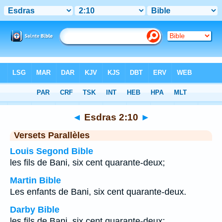
Bible
>
Esdras
>
Chapitre 2
> Verset 10
◄
Esdras 2:10
►
Versets Parallèles
Louis Segond Bible
les fils de Bani, six cent quarante-deux;
Martin Bible
Les enfants de Bani, six cent quarante-deux.
Darby Bible
les fils de Bani, six cent quarante-deux;