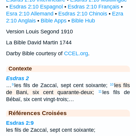
•
Esdras 2:10 Espagnol
•
Esdras 2:10 Français
•
Esra 2:10 Allemand
•
Esdras 2:10 Chinois
•
Ezra
2:10 Anglais
•
Bible Apps
•
Bible Hub
Version Louis Segond 1910
La Bible David Martin 1744
Darby Bible courtesy of
CCEL.org
.
Contexte
Esdras 2
…
les fils de Zaccaï, sept cent soixante;
les fils
9
10
de Bani, six cent quarante-deux;
les fils de
11
Bébaï, six cent vingt-trois;…
Références Croisées
Esdras 2:9
les fils de Zaccaï, sept cent soixante;