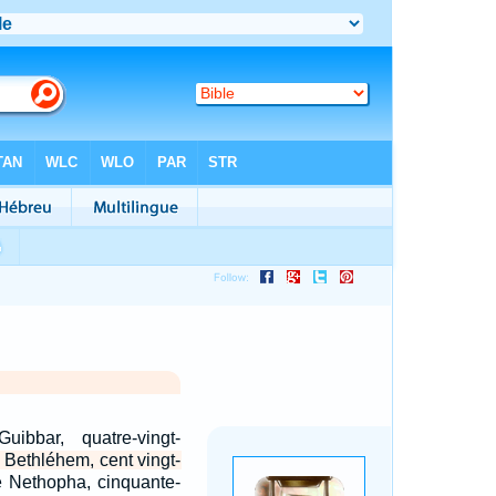
uibbar, quatre-vingt-
e Bethléhem, cent vingt-
e Nethopha, cinquante-