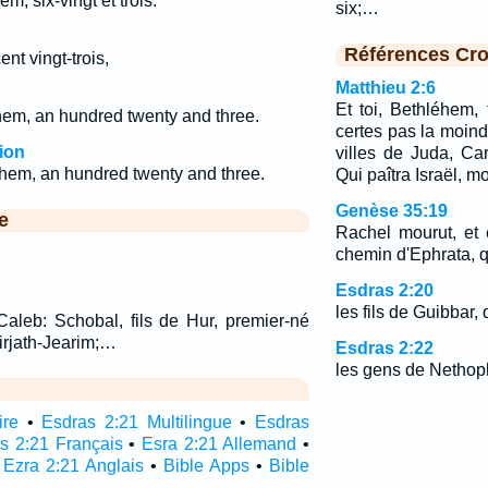
m, six-vingt et trois.
six;…
Références Cro
ent vingt-trois,
Matthieu 2:6
Et toi, Bethléhem,
hem, an hundred twenty and three.
certes pas la moind
ion
villes de Juda, Car
ehem, an hundred twenty and three.
Qui paîtra Israël, m
Genèse 35:19
e
Rachel mourut, et e
chemin d'Ephrata, q
Esdras 2:20
les fils de Guibbar,
 Caleb: Schobal, fils de Hur, premier-né
irjath-Jearim;…
Esdras 2:22
les gens de Nethoph
ire
•
Esdras 2:21 Multilingue
•
Esdras
s 2:21 Français
•
Esra 2:21 Allemand
•
•
Ezra 2:21 Anglais
•
Bible Apps
•
Bible