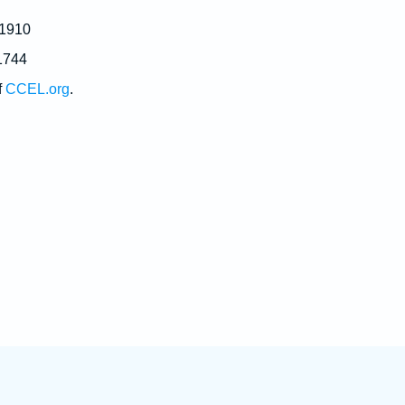
 1910
1744
f
CCEL.org
.