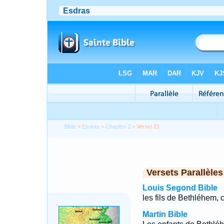
Bible
>
Esdras
>
Chapitre 2
> Verset 21
Versets Parallèles
Louis Segond Bible
les fils de Bethléhem, c
Martin Bible