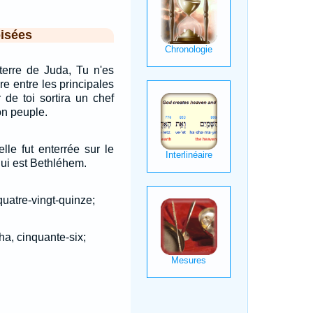
isées
 terre de Juda, Tu n'es
re entre les principales
 de toi sortira un chef
on peuple.
lle fut enterrée sur le
ui est Bethléhem.
 quatre-vingt-quinze;
a, cinquante-six;