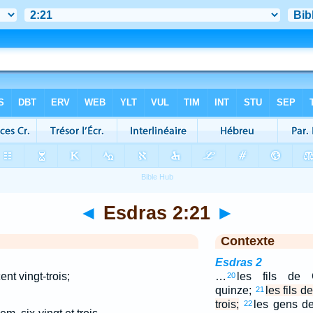
◄
Esdras 2:21
►
Contexte
Esdras 2
ent vingt-trois;
…
les fils de G
20
quinze;
les fils d
21
trois;
les gens d
22