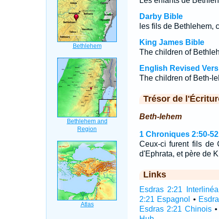
Les enfants de Bethléhe
Darby Bible
les fils de Bethlehem, c
King James Bible
The children of Bethle
English Revised Vers
The children of Beth-l
Trésor de l'Écritur
Beth-lehem
1 Chroniques 2:50-52
Ceux-ci furent fils de
d'Ephrata, et père de K
Links
Esdras 2:21 Interlinéa
2:21 Espagnol
•
Esdra
Esdras 2:21 Chinois
Hub