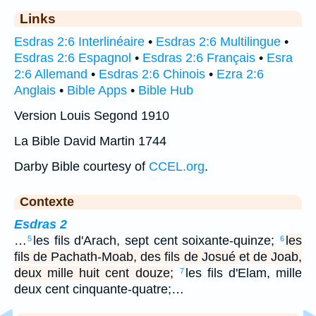
Links
Esdras 2:6 Interlinéaire
•
Esdras 2:6 Multilingue
•
Esdras 2:6 Espagnol
•
Esdras 2:6 Français
•
Esra
2:6 Allemand
•
Esdras 2:6 Chinois
•
Ezra 2:6
Anglais
•
Bible Apps
•
Bible Hub
Version Louis Segond 1910
La Bible David Martin 1744
Darby Bible courtesy of
CCEL.org
.
Contexte
Esdras 2
…
les fils d'Arach, sept cent soixante-quinze;
les
5
6
fils de Pachath-Moab, des fils de Josué et de Joab,
deux mille huit cent douze;
les fils d'Elam, mille
7
deux cent cinquante-quatre;…