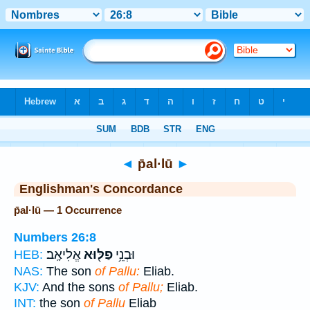
Bible
>
Strong's
> Hebrew
◄
p̄al·lū
►
Englishman's Concordance
p̄al·lū — 1 Occurrence
Numbers 26:8
וּבְנֵ֥י
פַלּ֖וּא
אֱלִיאָֽב׃
HEB:
NAS:
The son
of Pallu:
Eliab.
KJV:
And the sons
of Pallu;
Eliab.
INT:
the son
of Pallu
Eliab