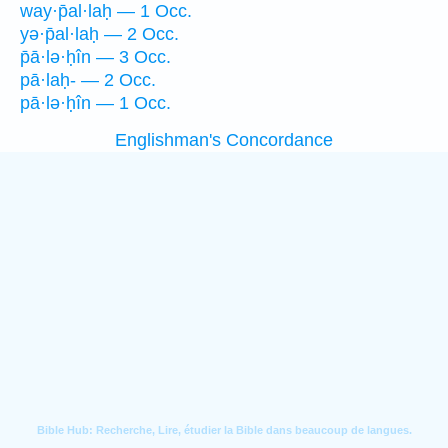
way·p̄al·laḥ — 1 Occ.
yə·p̄al·laḥ — 2 Occ.
p̄ā·lə·ḥîn — 3 Occ.
pā·laḥ- — 2 Occ.
pā·lə·ḥîn — 1 Occ.
Englishman's Concordance