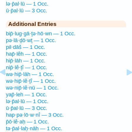
lə·p̄al·lū — 1 Occ.
ū·p̄al·lū — 3 Occ.
Additional Entries
bip̄·lug·gā·ṯə·hō·wn — 1 Occ.
pə·lā·ḏō·wṯ — 1 Occ.
pil·dāš — 1 Occ.
hap̄·lêh — 1 Occ.
hip̄·lāh — 1 Occ.
nip̄·lê·ṯî — 1 Occ.
wə·hip̄·lāh — 1 Occ.
wə·hip̄·lê·ṯî — 1 Occ.
wə·nip̄·lê·nū — 1 Occ.
yap̄·leh — 1 Occ.
lə·p̄al·lū — 1 Occ.
ū·p̄al·lū — 3 Occ.
hap·pə·lō·w·nî — 3 Occ.
p̄ō·lê·aḥ — 1 Occ.
tə·p̄al·laḥ·nāh — 1 Occ.