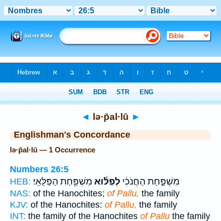
Bible
>
Strong's
> Hebrew
◄
lə·p̄al·lū
►
Englishman's Concordance
lə·p̄al·lū — 1 Occurrence
Numbers 26:5
מִשְׁפַּ֣חַת הַחֲנֹכִ֔י
לְפַלּ֕וּא
מִשְׁפַּ֖חַת הַפַּלֻּאִֽי׃
HEB:
NAS:
of the Hanochites;
of Pallu,
the family
KJV:
of the Hanochites:
of Pallu,
the family
INT:
the family of the Hanochites
of Pallu
the family