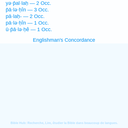
yə·p̄al·laḥ — 2 Occ.
p̄ā·lə·ḥîn — 3 Occ.
pā·laḥ- — 2 Occ.
pā·lə·ḥîn — 1 Occ.
ū·p̄ā·lə·ḥê — 1 Occ.
Englishman's Concordance