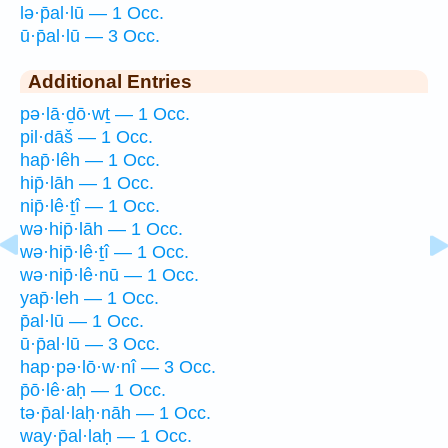
lə·p̄al·lū — 1 Occ.
ū·p̄al·lū — 3 Occ.
Additional Entries
pə·lā·ḏō·wṯ — 1 Occ.
pil·dāš — 1 Occ.
hap̄·lêh — 1 Occ.
hip̄·lāh — 1 Occ.
nip̄·lê·ṯî — 1 Occ.
wə·hip̄·lāh — 1 Occ.
wə·hip̄·lê·ṯî — 1 Occ.
wə·nip̄·lê·nū — 1 Occ.
yap̄·leh — 1 Occ.
p̄al·lū — 1 Occ.
ū·p̄al·lū — 3 Occ.
hap·pə·lō·w·nî — 3 Occ.
p̄ō·lê·aḥ — 1 Occ.
tə·p̄al·laḥ·nāh — 1 Occ.
way·p̄al·laḥ — 1 Occ.