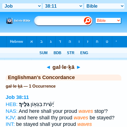
Bible
>
Strong's
> Hebrew
◄
gal·le·ḵā
►
Englishman's Concordance
gal·le·ḵā — 1 Occurrence
Job 38:11
יָ֝שִׁ֗ית בִּגְא֥וֹן
גַּלֶּֽיךָ׃
HEB:
NAS:
And here shall your proud
waves
stop'?
KJV:
and here shall thy proud
waves
be stayed?
INT:
be stayed shall your proud
waves