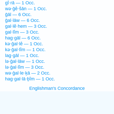
gî·rā — 1 Occ.
wə·ḡê·šān — 1 Occ.
ḡāl — 6 Occ.
ḡal·lāw — 6 Occ.
gal·lê·hem — 3 Occ.
gal·lîm — 3 Occ.
hag·gāl — 6 Occ.
kə·ḡal·lê — 1 Occ.
kə·ḡal·lîm — 1 Occ.
lag·gāl — 1 Occ.
lə·ḡal·lāw — 1 Occ.
lə·ḡal·lîm — 3 Occ.
wə·ḡal·le·ḵā — 2 Occ.
hag·gal·lā·ḇîm — 1 Occ.
Englishman's Concordance