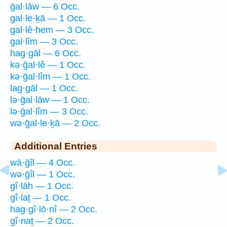
ḡal·lāw — 6 Occ.
gal·le·ḵā — 1 Occ.
gal·lê·hem — 3 Occ.
gal·lîm — 3 Occ.
hag·gāl — 6 Occ.
kə·ḡal·lê — 1 Occ.
kə·ḡal·lîm — 1 Occ.
lag·gāl — 1 Occ.
lə·ḡal·lāw — 1 Occ.
lə·ḡal·lîm — 3 Occ.
wə·ḡal·le·ḵā — 2 Occ.
Additional Entries
wā·ḡîl — 4 Occ.
wə·ḡîl — 1 Occ.
gî·lāh — 1 Occ.
gî·laṯ — 1 Occ.
hag·gî·lō·nî — 2 Occ.
gî·naṯ — 2 Occ.