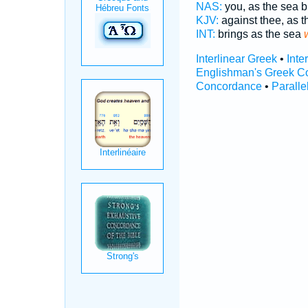
NAS:
you, as the sea 
KJV:
against thee, as 
INT:
brings as the sea
Interlinear Greek
•
Inte
Englishman's Greek C
Concordance
•
Paralle