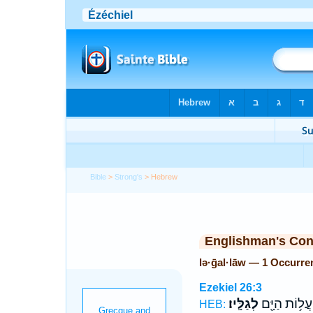
Bible
>
Strong's
> Hebrew
Englishman's Co
lə·ḡal·lāw — 1 Occurre
Ezekiel 26:3
עֲל֥וֹת הַיָּ֖ם
לְגַלָּֽיו׃
HEB: