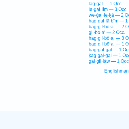
lag·gāl — 1 Occ.
lə·ḡal·lîm — 3 Occ.
wə·ḡal·le·ḵā — 2 O
hag·gal·lā·ḇîm — 1
bag·gil·bō·a‘ — 2 O
gil·bō·a‘ — 2 Occ.
hag·gil·bō·a‘ — 3 O
ḇag·gil·bō·a‘ — 1 O
bag·gal·gal — 1 Oc
ḵag·gal·gal — 1 Oc
gal·gil·lāw — 1 Occ
Englishman