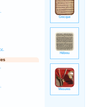
.
cc.
ies
.
.