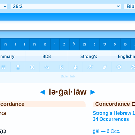
◄
lə·ḡal·lāw
►
ncordance
Concordance E
nce
Strong's Hebrew 
34 Occurrences
כְּהַ
ḡāl — 6 Occ.