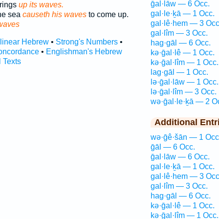
ḡal·lāw — 6 Occ.
brings
up its waves.
gal·le·ḵā — 1 Occ.
the sea
causeth his waves
to come up.
gal·lê·hem — 3 Occ
waves
gal·lîm — 3 Occ.
rlinear Hebrew
•
Strong's Numbers
•
hag·gāl — 6 Occ.
oncordance
•
Englishman's Hebrew
kə·ḡal·lê — 1 Occ.
l Texts
kə·ḡal·lîm — 1 Occ.
lag·gāl — 1 Occ.
lə·ḡal·lāw — 1 Occ.
lə·ḡal·lîm — 3 Occ.
wə·ḡal·le·ḵā — 2 O
Additional Entr
wə·ḡê·šān — 1 Occ
ḡāl — 6 Occ.
ḡal·lāw — 6 Occ.
gal·le·ḵā — 1 Occ.
gal·lê·hem — 3 Occ
gal·lîm — 3 Occ.
hag·gāl — 6 Occ.
kə·ḡal·lê — 1 Occ.
kə·ḡal·lîm — 1 Occ.