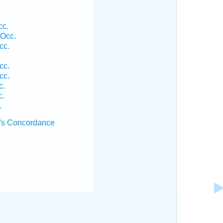
cc.
 Occ.
cc.
cc.
cc.
c.
c.
.
's Concordance