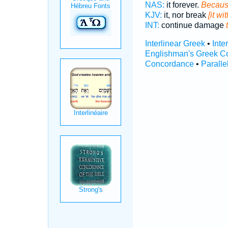
NAS:
it forever.
Becaus
KJV:
it, nor break
[it wi
INT:
continue damage
Interlinear Greek
•
Inte
Englishman's Greek C
Concordance
•
Paralle