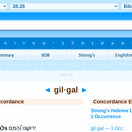
◄
gil·gal
►
ncordance
Concordance E
Strong's Hebrew 
1 Occurrence
יְדוּשֶׁ֑נּוּ וְ֠הָמַם
גִּלְג
gil·gal — 1 Occ.