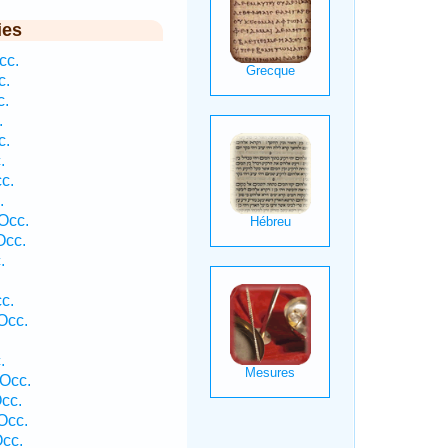
ies
cc.
c.
c.
.
c.
.
c.
.
Occ.
Occ.
.
c.
Occ.
.
 Occ.
cc.
Occ.
Occ.