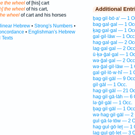
e the wheel
of [his] cart
Additional Entr
th] the wheel
of his cart,
the wheel
of cart and his horses
ḇag·gil·bō·a‘ — 1 O
bag·gal·gal — 1 Oc
rlinear Hebrew
•
Strong's Numbers
•
ḵag·gal·gal — 1 Oc
oncordance
•
Englishman's Hebrew
gal·gil·lāw — 1 Occ
l Texts
hag·gal·gal — 2 Oc
lag·gal·gal — 2 Occ
ū·ḵə·ḡal·gal — 1 Oc
wə·ḡal·gal — 2 Occ
wə·ḡal·gil·lāw — 1 
gal·gil·lō·w·hî — 1 
bag·gil·gāl — 9 Occ
gil·gāl — 1 Occ.
hag·gil·gāl — 21 Oc
hag·gil·gā·lāh — 6 
lə·ḡil·gāl — 1 Occ.
ḇag·gil·gāl — 1 Occ
wə·hag·gil·gāl — 2
gul·gā·lə·tōw — 2 O
hag·gul·gō·leṯ — 1 
lag·gul·gō·leṯ — 3 