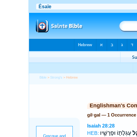
Bible
>
Strong's
> Hebrew
Englishman's Co
gil·gal — 1 Occurrence
Isaiah 28:28
ַּ֧ל
עֶגְלָת֛וֹ וּפָרָשָׁ֖יו
HEB: