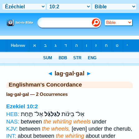
Bible
>
Strong's
> Hebrew
◄
lag·gal·gal
►
Englishman's Concordance
lag·gal·gal — 2 Occurrences
Ezekiel 10:2
אֶל־ בֵּינ֨וֹת
לַגַּלְגַּ֜ל
אֶל־ תַּ֣חַת
HEB:
NAS:
between
the whirling wheels
under
KJV:
between
the wheels,
[even] under the cherub,
INT:
about between
the whirling
about under