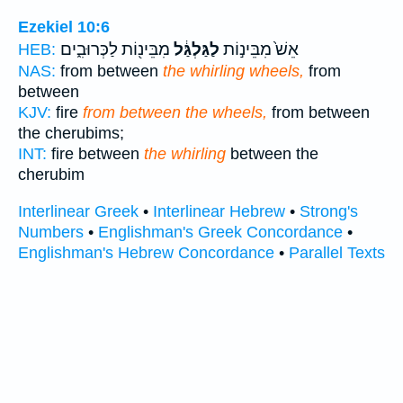
Ezekiel 10:6
אֵשׁ֙ מִבֵּינ֣וֹת
לַגַּלְגַּ֔ל
מִבֵּינ֖וֹת לַכְּרוּבִ֑ים
HEB:
NAS:
from between
the whirling wheels,
from
between
KJV:
fire
from between the wheels,
from between
the cherubims;
INT:
fire between
the whirling
between the
cherubim
Interlinear Greek
•
Interlinear Hebrew
•
Strong's
Numbers
•
Englishman's Greek Concordance
•
Englishman's Hebrew Concordance
•
Parallel Texts