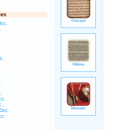
.
ies
Occ.
.
c.
.
.
.
cc.
c.
Occ.
cc.