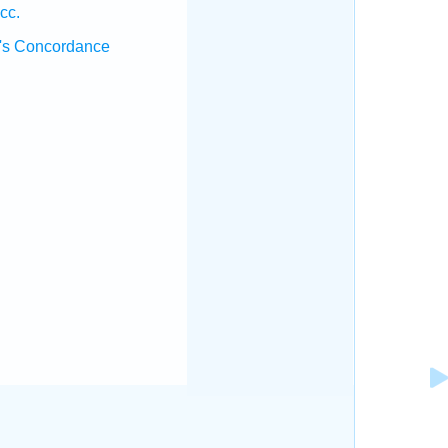
cc.
's Concordance