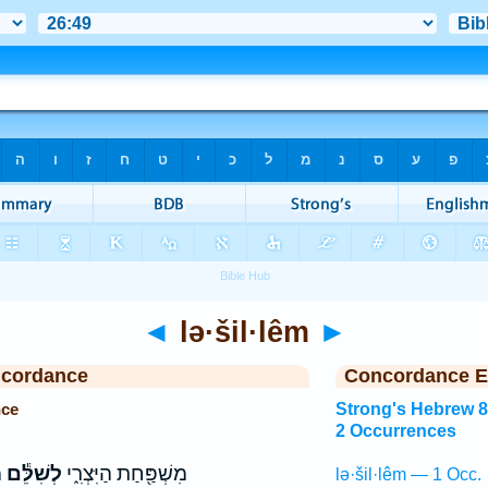
◄
lə·šil·lêm
►
ncordance
Concordance E
nce
Strong's Hebrew 
2 Occurrences
מִשְׁפַּ֖חַת הַיִּצְרִ֑י
לְשִׁלֵּ֕ם
מ
lə·šil·lêm — 1 Occ.