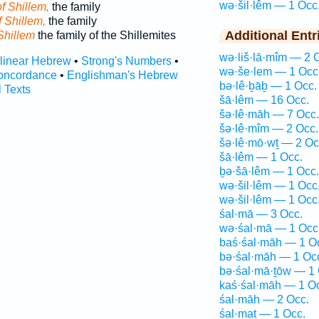
wə·šil·lêm — 1 Occ
of Shillem,
the family
f Shillem,
the family
Additional Entr
Shillem
the family of the Shillemites
wə·liš·lā·mîm — 2 
rlinear Hebrew
•
Strong's Numbers
•
wə·še·lem — 1 Occ
oncordance
•
Englishman's Hebrew
bə·lê·ḇāḇ — 1 Occ.
l Texts
šā·lêm — 16 Occ.
šə·lê·māh — 7 Occ.
šə·lê·mîm — 2 Occ.
šə·lê·mō·wṯ — 2 Oc
šā·lêm — 1 Occ.
ḇə·šā·lêm — 1 Occ.
wə·šil·lêm — 1 Occ
wə·šil·lêm — 1 Occ
śal·mā — 3 Occ.
wə·śal·mā — 1 Occ
baś·śal·māh — 1 O
bə·śal·māh — 1 Oc
bə·śal·mā·ṯōw — 1 
kaś·śal·māh — 1 O
śal·māh — 2 Occ.
śal·maṯ — 1 Occ.