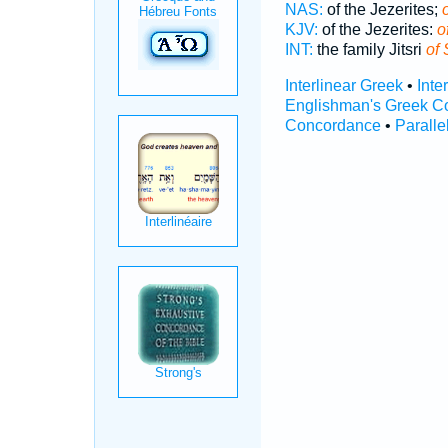
NAS:
of the Jezerites;
KJV:
of the Jezerites:
o
INT:
the family Jitsri
of 
Interlinear Greek
•
Inte
Englishman's Greek C
Concordance
•
Paralle