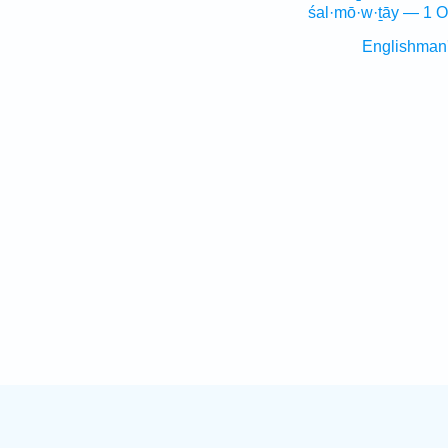
śal·mō·w·ṯāy — 1 O
Englishman