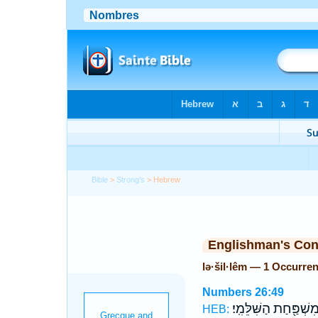
Bible
>
Strong's
> Hebrew
Englishman's Co
lə·šil·lêm — 1 Occurre
Numbers 26:49
ִשְׁפַּ֖חַת הַשִּׁלֵּמִֽי׃
HEB: