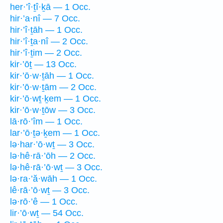
her·’î·ṯî·ḵā — 1 Occ.
hir·’a·nî — 7 Occ.
hir·’î·ṯāh — 1 Occ.
hir·’î·ṯa·nî — 2 Occ.
hir·’î·ṯim — 2 Occ.
kir·’ōṯ — 13 Occ.
kir·’ō·w·ṯāh — 1 Occ.
kir·’ō·w·ṯām — 2 Occ.
kir·’ō·wṯ·ḵem — 1 Occ.
kir·’ō·w·ṯōw — 3 Occ.
lā·rō·’îm — 1 Occ.
lar·’ō·ṯə·ḵem — 1 Occ.
lə·har·’ō·wṯ — 3 Occ.
lə·hê·rā·’ōh — 2 Occ.
lə·hê·rā·’ō·wṯ — 3 Occ.
lə·ra·’ă·wāh — 1 Occ.
lê·rā·’ō·wṯ — 3 Occ.
lə·rō·’ê — 1 Occ.
lir·’ō·wṯ — 54 Occ.