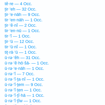
tê·re — 4 Occ.
ṯir·’eh — 32 Occ.
ṯir·’e·nāh — 9 Occ.
tir·’en·nāh — 1 Occ.
ṯir·’ê·nî — 2 Occ.
tir·’en·nū — 1 Occ.
tir·’î — 1 Occ.
ṯir·’ū — 12 Occ.
tir·’ū·nî — 1 Occ.
tiṯ·rā·’ū — 1 Occ.
ū·rə·’êh — 31 Occ.
ū·rə·’ê·hō·šā- — 1 Occ.
ū·rə·’e·nāh — 1 Occ.
ū·rə·’î — 7 Occ.
ū·rə·’î·ṯa·nî — 1 Occ.
ū·rə·’î·ṯem — 9 Occ.
ū·rə·’î·ṯen — 1 Occ.
ū·rə·’î·ṯî·hā — 1 Occ.
ū·rə·’î·ṯîw — 1 Occ.