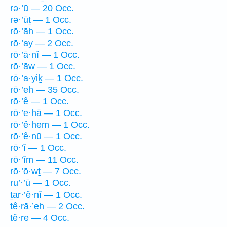
rə·’ū — 20 Occ.
rə·’ūṯ — 1 Occ.
rō·’āh — 1 Occ.
rō·’ay — 2 Occ.
rō·’ā·nî — 1 Occ.
rō·’āw — 1 Occ.
rō·’a·yiḵ — 1 Occ.
rō·’eh — 35 Occ.
rō·’ê — 1 Occ.
rō·’e·hā — 1 Occ.
rō·’ê·hem — 1 Occ.
rō·’ê·nū — 1 Occ.
rō·’î — 1 Occ.
rō·’îm — 11 Occ.
rō·’ō·wṯ — 7 Occ.
ru’·’ū — 1 Occ.
ṯar·’ê·nî — 1 Occ.
tê·rā·’eh — 2 Occ.
tê·re — 4 Occ.