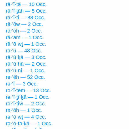
rā·’î·ṯā — 10 Occ.
rā·’î·ṯāh — 5 Occ.
rā·’î·ṯî — 88 Occ.
rā·’ōw — 2 Occ.
rā·’ōh — 2 Occ.
rā·’ām — 1 Occ.
rā·’ō·wṯ — 1 Occ.
rā·’ū — 48 Occ.
rā·’ū·ḵā — 3 Occ.
rā·’ū·hā — 2 Occ.
rā·’ū·nî — 1 Occ.
rə·’êh — 52 Occ.
rə·’î — 3 Occ.
rə·’î·ṯem — 13 Occ.
rə·’î·ṯî·ḵā — 1 Occ.
rə·’î·ṯîw — 2 Occ.
rə·’ōh — 1 Occ.
rə·’ō·wṯ — 4 Occ.
rə·’ō·ṯə·ḵā — 1 Occ.