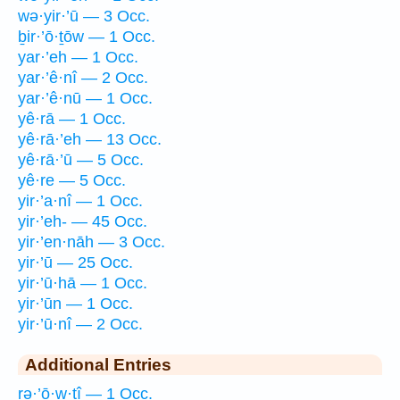
wə·yir·’ū — 3 Occ.
ḇir·’ō·ṯōw — 1 Occ.
yar·’eh — 1 Occ.
yar·’ê·nî — 2 Occ.
yar·’ê·nū — 1 Occ.
yê·rā — 1 Occ.
yê·rā·’eh — 13 Occ.
yê·rā·’ū — 5 Occ.
yê·re — 5 Occ.
yir·’a·nî — 1 Occ.
yir·’eh- — 45 Occ.
yir·’en·nāh — 3 Occ.
yir·’ū — 25 Occ.
yir·’ū·hā — 1 Occ.
yir·’ūn — 1 Occ.
yir·’ū·nî — 2 Occ.
Additional Entries
rə·’ō·w·ṯî — 1 Occ.