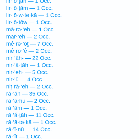
lir·’ō·ṯāh — 1 Occ.
lir·’ō·ṯām — 1 Occ.
lir·’ō·w·ṯe·ḵā — 1 Occ.
lir·’ō·ṯōw — 1 Occ.
mā·rə·’eh — 1 Occ.
mar·’eh — 2 Occ.
mê·rə·’ōṯ — 7 Occ.
mê·rō·’ê — 2 Occ.
nir·’āh- — 22 Occ.
nir·’ă·ṯāh — 1 Occ.
nir·’eh- — 5 Occ.
nir·’ū — 4 Occ.
niṯ·rā·’eh — 2 Occ.
rā·’āh — 35 Occ.
rā·’ā·hū — 2 Occ.
rā·’ām — 1 Occ.
rā·’ă·ṯāh — 11 Occ.
rā·’ā·ṯə·ḵā — 1 Occ.
rā·’î·nū — 14 Occ.
rā·’îṯ — 1 Occ.