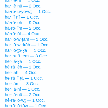
har·’ê·nî — 1 Occ.
har·’ê·nū — 2 Occ.
hā·rə·’u·yō·wṯ — 1 Occ.
har·’î·nî — 1 Occ.
hā·rō·’eh — 9 Occ.
hā·rō·’îm — 2 Occ.
hā·rō·’ōṯ — 4 Occ.
har·’ō·w·ṯām — 1 Occ.
har·’ō·wṯ·ḵāh — 1 Occ.
har·’ō·ṯə·ḵā — 1 Occ.
har·rə·’î·ṯem — 3 Occ.
her·’ă·ḵā — 1 Occ.
hê·rā·’êh — 1 Occ.
her·’āh — 4 Occ.
hə·rā·’î·ṯā — 1 Occ.
her·’ām — 3 Occ.
her·’ā·nî — 1 Occ.
her·’ā·nū — 2 Occ.
hê·rā·’ō·wṯ — 1 Occ.
hê·rā·’ō·ṯōw — 1 Occ.