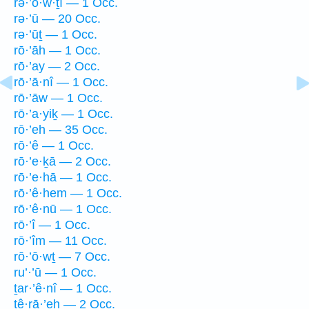
rə·’ō·w·ṯî — 1 Occ.
rə·’ū — 20 Occ.
rə·’ūṯ — 1 Occ.
rō·’āh — 1 Occ.
rō·’ay — 2 Occ.
rō·’ā·nî — 1 Occ.
rō·’āw — 1 Occ.
rō·’a·yiḵ — 1 Occ.
rō·’eh — 35 Occ.
rō·’ê — 1 Occ.
rō·’e·ḵā — 2 Occ.
rō·’e·hā — 1 Occ.
rō·’ê·hem — 1 Occ.
rō·’ê·nū — 1 Occ.
rō·’î — 1 Occ.
rō·’îm — 11 Occ.
rō·’ō·wṯ — 7 Occ.
ru’·’ū — 1 Occ.
ṯar·’ê·nî — 1 Occ.
tê·rā·’eh — 2 Occ.