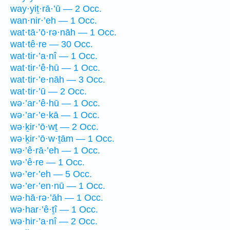
way·yiṯ·rā·’ū — 2 Occ.
wan·nir·’eh — 1 Occ.
wat·tā·’ō·rə·nāh — 1 Occ.
wat·tê·re — 30 Occ.
wat·tir·’a·nî — 1 Occ.
wat·tir·’ê·hū — 1 Occ.
wat·tir·’e·nāh — 3 Occ.
wat·tir·’ū — 2 Occ.
wə·’ar·’ê·hū — 1 Occ.
wə·’ar·’e·kā — 1 Occ.
wə·ḵir·’ō·wṯ — 2 Occ.
wə·ḵir·’ō·w·ṯām — 1 Occ.
wə·’ê·rā·’eh — 1 Occ.
wə·’ê·re — 1 Occ.
wə·’er·’eh — 5 Occ.
wə·’er·’en·nū — 1 Occ.
wə·hā·rə·’āh — 1 Occ.
wə·har·’ê·ṯî — 1 Occ.
wə·hir·’a·nî — 2 Occ.