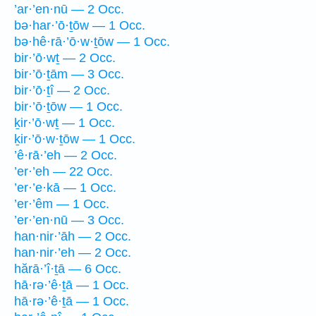
’ar·’en·nū — 2 Occ.
bə·har·’ō·ṯōw — 1 Occ.
bə·hê·rā·’ō·w·ṯōw — 1 Occ.
bir·’ō·wṯ — 2 Occ.
bir·’ō·ṯām — 3 Occ.
bir·’ō·ṯî — 2 Occ.
bir·’ō·ṯōw — 1 Occ.
ḵir·’ō·wṯ — 1 Occ.
ḵir·’ō·w·ṯōw — 1 Occ.
’ê·rā·’eh — 2 Occ.
’er·’eh — 22 Occ.
’er·’e·kā — 1 Occ.
’er·’êm — 1 Occ.
’er·’en·nū — 3 Occ.
han·nir·’āh — 2 Occ.
han·nir·’eh — 2 Occ.
hărā·’î·ṯā — 6 Occ.
hā·rə·’ê·ṯā — 1 Occ.
hā·rə·’ê·ṯā — 1 Occ.