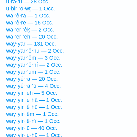
ū·rə·’ū — 28 Occ.
ū·ḇir·’ō·wṯ — 1 Occ.
wā·’ê·rā — 1 Occ.
wā·’ê·re — 16 Occ.
wā·’er·’êḵ — 2 Occ.
wā·’er·’eh — 20 Occ.
way·yar — 131 Occ.
way·yar·’ê·hū — 2 Occ.
way·yar·’êm — 3 Occ.
way·yar·’ê·nî — 2 Occ.
way·yar·’ūm — 1 Occ.
way·yê·rā — 20 Occ.
way·yê·rā·’ū — 4 Occ.
way·yir·’eh — 5 Occ.
way·yir·’e·hā — 1 Occ.
way·yir·’ê·hū — 1 Occ.
way·yir·’êm — 1 Occ.
way·yir·’ê·nî — 1 Occ.
way·yir·’ū — 40 Occ.
way·yir·’u·hū — 1 Occ.