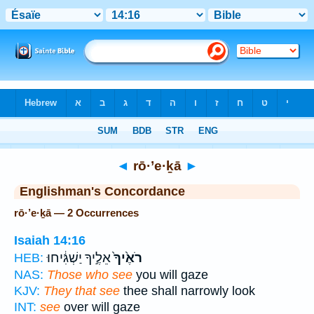
Bible
>
Strong's
> Hebrew
◄
rō·’e·ḵā
►
Englishman's Concordance
rō·’e·ḵā — 2 Occurrences
Isaiah 14:16
רֹאֶ֙יךָ֙
אֵלֶ֣יךָ יַשְׁגִּ֔יחוּ
HEB:
NAS:
Those who see
you will gaze
KJV:
They that see
thee shall narrowly look
INT:
see
over will gaze