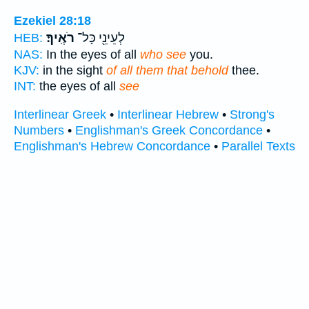
Ezekiel 28:18
לְעֵינֵ֖י כָּל־
רֹאֶֽיךָ׃
HEB:
NAS:
In the eyes of all
who see
you.
KJV:
in the sight
of all them that behold
thee.
INT:
the eyes of all
see
Interlinear Greek
•
Interlinear Hebrew
•
Strong's
Numbers
•
Englishman's Greek Concordance
•
Englishman's Hebrew Concordance
•
Parallel Texts