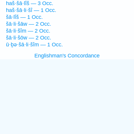
haš·šā·lîš — 3 Occ.
haš·šā·li·šî — 1 Occ.
šā·lîš — 1 Occ.
šā·li·šāw — 2 Occ.
šā·li·šîm — 2 Occ.
šā·li·šōw — 2 Occ.
ū·ḇə·šā·li·šîm — 1 Occ.
Englishman's Concordance