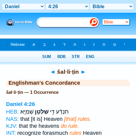
Bible
>
Strong's
> Hebrew
◄
šal·li·ṭin
►
Englishman's Concordance
šal·li·ṭin — 1 Occurrence
Daniel 4:26
תִנְדַּ֔ע דִּ֥י
שַׁלִּטִ֖ן
שְׁמַיָּֽא׃
HEB:
NAS:
that [it is] Heaven
[that] rules.
KJV:
that the heavens
do rule.
INT:
recognize forasmuch
rules
Heaven