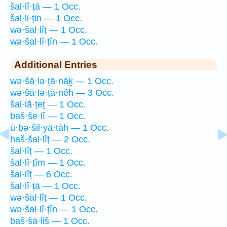
šal·lî·ṭā — 1 Occ.
šal·li·ṭin — 1 Occ.
wə·šal·lîṭ — 1 Occ.
wə·šal·lî·ṭîn — 1 Occ.
Additional Entries
wə·šā·lə·ṭā·nāḵ — 1 Occ.
wə·šā·lə·ṭā·nêh — 3 Occ.
šal·lā·ṭeṯ — 1 Occ.
baš·še·lî — 1 Occ.
ū·ḇə·šil·yā·ṯāh — 1 Occ.
haš·šal·lîṭ — 2 Occ.
šal·lîṭ — 1 Occ.
šal·lî·ṭîm — 1 Occ.
šal·lîṭ — 6 Occ.
šal·lî·ṭā — 1 Occ.
wə·šal·lîṭ — 1 Occ.
wə·šal·lî·ṭîn — 1 Occ.
baš·šā·liš — 1 Occ.