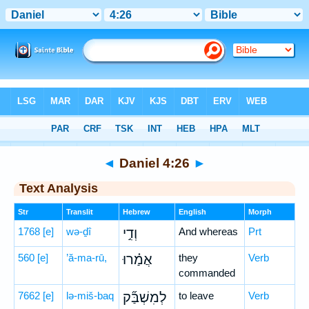
Bible
>
Hebrew
> Daniel 4:26
◄
Daniel 4:26
►
Text Analysis
Str
Translit
Hebrew
English
Morph
1768
[e]
wə-ḏî
וְדִ֣י
And whereas
Prt
560
[e]
’ă-ma-rū,
אֲמַ֗רוּ
they
Verb
commanded
7662
[e]
lə-miš-baq
לְמִשְׁבַּ֞ק
to leave
Verb