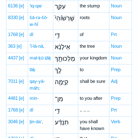
6136
[e]
‘iq-qar
עִקַּ֤ר
the stump
Noun
8330
[e]
šā-rə-šō-
שָׁרְשׁ֙וֹהִי֙
roots
Noun
w-hî
1768
[e]
dî
דִּ֣י
of
Prt
363
[e]
’î-lā-nā,
אִֽילָנָ֔א
the tree
Noun
4437
[e]
mal-ḵū-ṯāḵ
מַלְכוּתָ֖ךְ
your kingdom
Noun
lāḵ
לָ֣ךְ
to
Prep
7011
[e]
qay-yā-
קַיָּמָ֑ה
shall be sure
Adj
māh;
4481
[e]
min-
מִן־
to you after
Prep
1768
[e]
dî
דִּ֣י
.. .. ..
Prt
3046
[e]
ṯin-da‘,
תִנְדַּ֔ע
you shall
Verb
have known