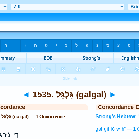
◄
1535. גַּלְגַּל (galgal)
►
ncordance
Concordance E
Strong's Hebrew: 1535. גַּלְגַּל (galgal) — 1 Occurrence
Strong's Hebrew: 
gal·gil·lō·w·hî — 1 
דִּי־ נ֔וּר
גַ