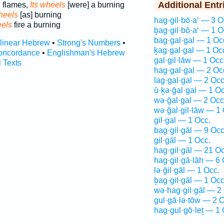
Additional Entr
h flames,
Its wheels
[were] a burning
heels
[as] burning
hag·gil·bō·a‘ — 3 O
els
fire a burning
ḇag·gil·bō·a‘ — 1 O
bag·gal·gal — 1 Oc
rlinear Hebrew
•
Strong's Numbers
•
ḵag·gal·gal — 1 Oc
oncordance
•
Englishman's Hebrew
gal·gil·lāw — 1 Occ
l Texts
hag·gal·gal — 2 Oc
lag·gal·gal — 2 Occ
ū·ḵə·ḡal·gal — 1 Oc
wə·ḡal·gal — 2 Occ
wə·ḡal·gil·lāw — 1 
gil·gal — 1 Occ.
bag·gil·gāl — 9 Occ
gil·gāl — 1 Occ.
hag·gil·gāl — 21 Oc
hag·gil·gā·lāh — 6 
lə·ḡil·gāl — 1 Occ.
ḇag·gil·gāl — 1 Occ
wə·hag·gil·gāl — 2
gul·gā·lə·tōw — 2 O
hag·gul·gō·leṯ — 1 