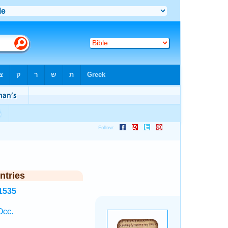
ntries
1535
Occ.