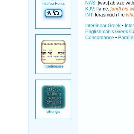
NAS:
[was] ablaze wit
KJV:
flame,
[and] his w
INT:
forasmuch fire
whe
Interlinear Greek
•
Inte
Englishman's Greek C
Concordance
•
Paralle