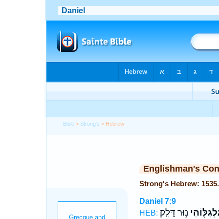
Bible
>
Strong's
> Hebrew
Englishman's Co
Daniel 7:9
ּלְגִּלּ֖וֹהִי
נ֥וּר דָּלִֽק׃
HEB: