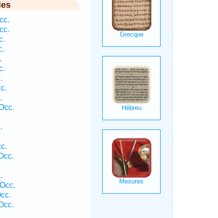
ies
cc.
cc.
c.
c.
.
c.
.
c.
.
Occ.
.
c.
Occ.
.
 Occ.
cc.
Occ.