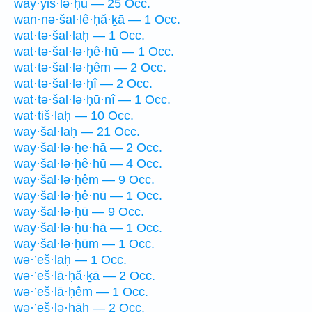
way·yiš·lə·ḥū — 25 Occ.
wan·nə·šal·lê·ḥă·ḵā — 1 Occ.
wat·tə·šal·laḥ — 1 Occ.
wat·tə·šal·lə·ḥê·hū — 1 Occ.
wat·tə·šal·lə·ḥêm — 2 Occ.
wat·tə·šal·lə·ḥî — 2 Occ.
wat·tə·šal·lə·ḥū·nî — 1 Occ.
wat·tiš·laḥ — 10 Occ.
way·šal·laḥ — 21 Occ.
way·šal·lə·ḥe·hā — 2 Occ.
way·šal·lə·ḥê·hū — 4 Occ.
way·šal·lə·ḥêm — 9 Occ.
way·šal·lə·ḥê·nū — 1 Occ.
way·šal·lə·ḥū — 9 Occ.
way·šal·lə·ḥū·hā — 1 Occ.
way·šal·lə·ḥūm — 1 Occ.
wə·’eš·laḥ — 1 Occ.
wə·’eš·lā·ḥă·ḵā — 2 Occ.
wə·’eš·lā·ḥêm — 1 Occ.
wə·’eš·lə·ḥāh — 2 Occ.