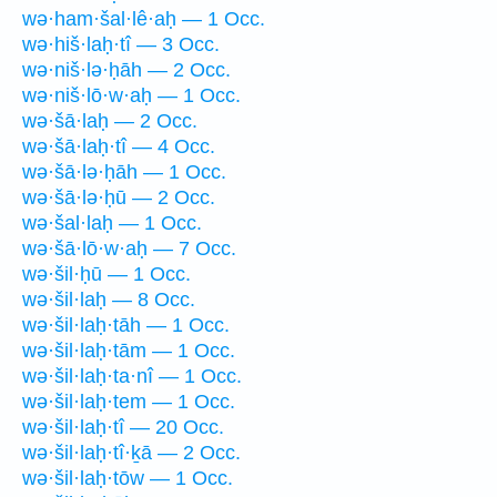
wə·ham·šal·lê·aḥ — 1 Occ.
wə·hiš·laḥ·tî — 3 Occ.
wə·niš·lə·ḥāh — 2 Occ.
wə·niš·lō·w·aḥ — 1 Occ.
wə·šā·laḥ — 2 Occ.
wə·šā·laḥ·tî — 4 Occ.
wə·šā·lə·ḥāh — 1 Occ.
wə·šā·lə·ḥū — 2 Occ.
wə·šal·laḥ — 1 Occ.
wə·šā·lō·w·aḥ — 7 Occ.
wə·šil·ḥū — 1 Occ.
wə·šil·laḥ — 8 Occ.
wə·šil·laḥ·tāh — 1 Occ.
wə·šil·laḥ·tām — 1 Occ.
wə·šil·laḥ·ta·nî — 1 Occ.
wə·šil·laḥ·tem — 1 Occ.
wə·šil·laḥ·tî — 20 Occ.
wə·šil·laḥ·tî·ḵā — 2 Occ.
wə·šil·laḥ·tōw — 1 Occ.