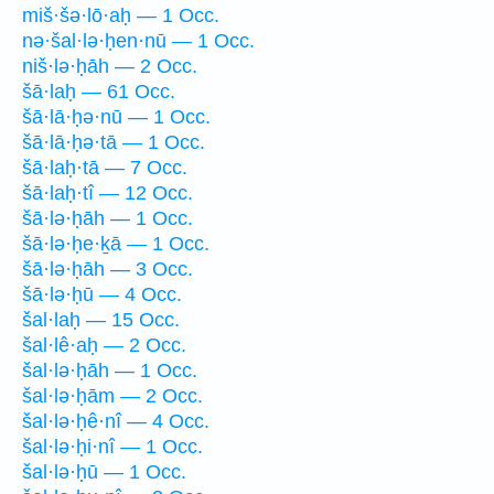
miš·šə·lō·aḥ — 1 Occ.
nə·šal·lə·ḥen·nū — 1 Occ.
niš·lə·ḥāh — 2 Occ.
šā·laḥ — 61 Occ.
šā·lā·ḥə·nū — 1 Occ.
šā·lā·ḥə·tā — 1 Occ.
šā·laḥ·tā — 7 Occ.
šā·laḥ·tî — 12 Occ.
šā·lə·ḥāh — 1 Occ.
šā·lə·ḥe·ḵā — 1 Occ.
šā·lə·ḥāh — 3 Occ.
šā·lə·ḥū — 4 Occ.
šal·laḥ — 15 Occ.
šal·lê·aḥ — 2 Occ.
šal·lə·ḥāh — 1 Occ.
šal·lə·ḥām — 2 Occ.
šal·lə·ḥê·nî — 4 Occ.
šal·lə·ḥi·nî — 1 Occ.
šal·lə·ḥū — 1 Occ.