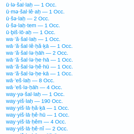
ū·lə·šal·laḥ — 1 Occ.
ū·mə·šal·lê·aḥ — 1 Occ.
ū·šə·laḥ — 2 Occ.
ū·šə·laḥ·tem — 1 Occ.
ū·ḇiš·lō·aḥ — 1 Occ.
wa·’ă·šal·laḥ — 1 Occ.
wā·’ă·šal·lê·ḥă·ḵā — 1 Occ.
wa·’ă·šal·lə·ḥāh — 2 Occ.
wā·’ă·šal·lə·ḥe·hā — 1 Occ.
wā·’ă·šal·lə·ḥê·hū — 1 Occ.
wa·’ă·šal·lə·ḥe·kā — 1 Occ.
wā·’eš·laḥ — 8 Occ.
wā·’eš·lə·ḥāh — 4 Occ.
way·yə·šal·laḥ — 1 Occ.
way·yiš·laḥ — 190 Occ.
way·yiš·lā·ḥă·ḵā — 1 Occ.
way·yiš·lā·ḥê·hū — 1 Occ.
way·yiš·lā·ḥêm — 4 Occ.
way·yiš·lā·ḥê·nî — 2 Occ.