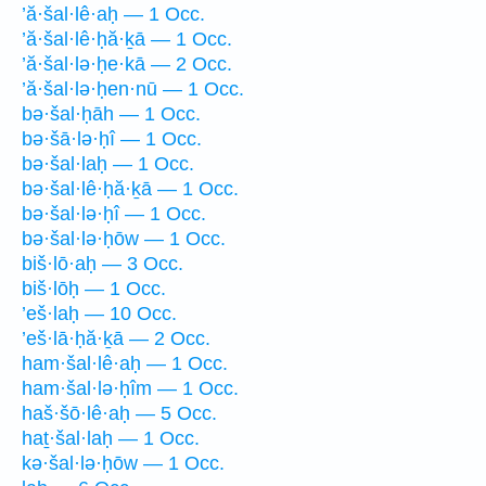
’ă·šal·lê·aḥ — 1 Occ.
’ă·šal·lê·ḥă·ḵā — 1 Occ.
’ă·šal·lə·ḥe·kā — 2 Occ.
’ă·šal·lə·ḥen·nū — 1 Occ.
bə·šal·ḥāh — 1 Occ.
bə·šā·lə·ḥî — 1 Occ.
bə·šal·laḥ — 1 Occ.
bə·šal·lê·ḥă·ḵā — 1 Occ.
bə·šal·lə·ḥî — 1 Occ.
bə·šal·lə·ḥōw — 1 Occ.
biš·lō·aḥ — 3 Occ.
biš·lōḥ — 1 Occ.
’eš·laḥ — 10 Occ.
’eš·lā·ḥă·ḵā — 2 Occ.
ham·šal·lê·aḥ — 1 Occ.
ham·šal·lə·ḥîm — 1 Occ.
haš·šō·lê·aḥ — 5 Occ.
haṯ·šal·laḥ — 1 Occ.
kə·šal·lə·ḥōw — 1 Occ.