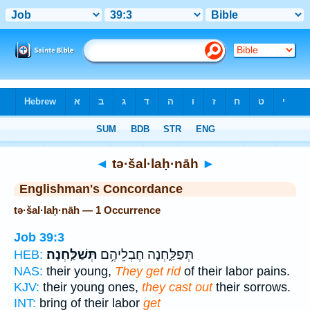
Bible
>
Strong's
> Hebrew
◄
tə·šal·laḥ·nāh
►
Englishman's Concordance
tə·šal·laḥ·nāh — 1 Occurrence
Job 39:3
תְּפַלַּ֑חְנָה חֶבְלֵיהֶ֥ם
תְּשַׁלַּֽחְנָה׃
HEB:
NAS:
their young,
They get rid
of their labor pains.
KJV:
their young ones,
they cast out
their sorrows.
INT:
bring of their labor
get