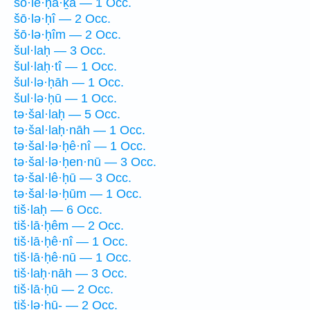
šō·lê·ḥă·ḵā — 1 Occ.
šō·lə·ḥî — 2 Occ.
šō·lə·ḥîm — 2 Occ.
šul·laḥ — 3 Occ.
šul·laḥ·tî — 1 Occ.
šul·lə·ḥāh — 1 Occ.
šul·lə·ḥū — 1 Occ.
tə·šal·laḥ — 5 Occ.
tə·šal·laḥ·nāh — 1 Occ.
tə·šal·lə·ḥê·nî — 1 Occ.
tə·šal·lə·ḥen·nū — 3 Occ.
tə·šal·lê·ḥū — 3 Occ.
tə·šal·lə·ḥūm — 1 Occ.
tiš·laḥ — 6 Occ.
tiš·lā·ḥêm — 2 Occ.
tiš·lā·ḥê·nî — 1 Occ.
tiš·lā·ḥê·nū — 1 Occ.
tiš·laḥ·nāh — 3 Occ.
tiš·lā·ḥū — 2 Occ.
tiš·lə·ḥū- — 2 Occ.