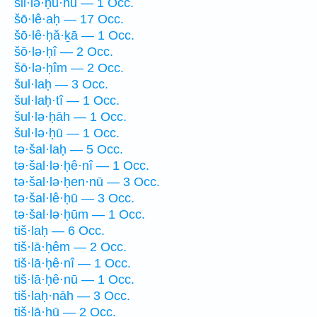
šil·lə·ḥu·hū — 1 Occ.
šō·lê·aḥ — 17 Occ.
šō·lê·ḥă·ḵā — 1 Occ.
šō·lə·ḥî — 2 Occ.
šō·lə·ḥîm — 2 Occ.
šul·laḥ — 3 Occ.
šul·laḥ·tî — 1 Occ.
šul·lə·ḥāh — 1 Occ.
šul·lə·ḥū — 1 Occ.
tə·šal·laḥ — 5 Occ.
tə·šal·lə·ḥê·nî — 1 Occ.
tə·šal·lə·ḥen·nū — 3 Occ.
tə·šal·lê·ḥū — 3 Occ.
tə·šal·lə·ḥūm — 1 Occ.
tiš·laḥ — 6 Occ.
tiš·lā·ḥêm — 2 Occ.
tiš·lā·ḥê·nî — 1 Occ.
tiš·lā·ḥê·nū — 1 Occ.
tiš·laḥ·nāh — 3 Occ.
tiš·lā·ḥū — 2 Occ.