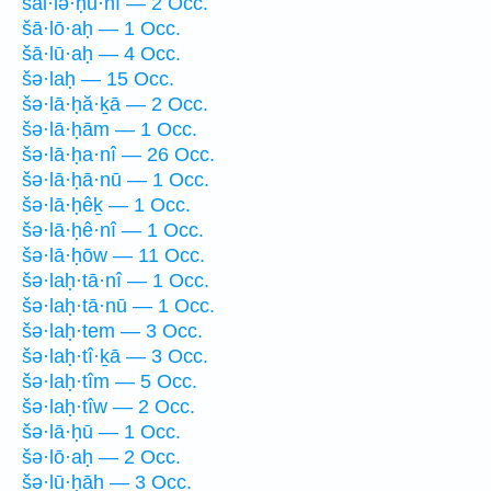
šal·lə·ḥu·nî — 2 Occ.
šā·lō·aḥ — 1 Occ.
šā·lū·aḥ — 4 Occ.
šə·laḥ — 15 Occ.
šə·lā·ḥă·ḵā — 2 Occ.
šə·lā·ḥām — 1 Occ.
šə·lā·ḥa·nî — 26 Occ.
šə·lā·ḥā·nū — 1 Occ.
šə·lā·ḥêḵ — 1 Occ.
šə·lā·ḥê·nî — 1 Occ.
šə·lā·ḥōw — 11 Occ.
šə·laḥ·tā·nî — 1 Occ.
šə·laḥ·tā·nū — 1 Occ.
šə·laḥ·tem — 3 Occ.
šə·laḥ·tî·ḵā — 3 Occ.
šə·laḥ·tîm — 5 Occ.
šə·laḥ·tîw — 2 Occ.
šə·lā·ḥū — 1 Occ.
šə·lō·aḥ — 2 Occ.
šə·lū·ḥāh — 3 Occ.