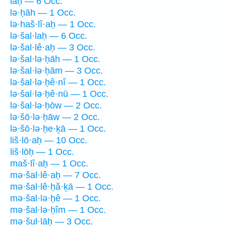
laḥ — 6 Occ.
lə·ḥāh — 1 Occ.
lə·haš·lî·aḥ — 1 Occ.
lə·šal·laḥ — 6 Occ.
lə·šal·lê·aḥ — 3 Occ.
lə·šal·lə·ḥāh — 1 Occ.
lə·šal·lə·ḥām — 3 Occ.
lə·šal·lə·ḥê·nî — 1 Occ.
lə·šal·lə·ḥê·nū — 1 Occ.
lə·šal·lə·ḥōw — 2 Occ.
lə·šō·lə·ḥāw — 2 Occ.
lə·šō·lə·ḥe·ḵā — 1 Occ.
liš·lō·aḥ — 10 Occ.
liš·lōḥ — 1 Occ.
maš·lî·aḥ — 1 Occ.
mə·šal·lê·aḥ — 7 Occ.
mə·šal·lê·ḥă·ḵā — 1 Occ.
mə·šal·lə·ḥê — 1 Occ.
mə·šal·lə·ḥîm — 1 Occ.
mə·šul·lāḥ — 3 Occ.