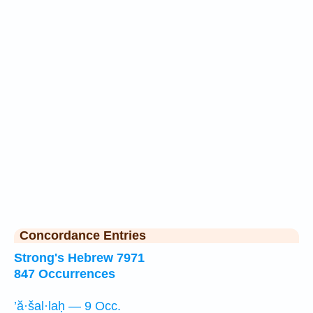
Concordance Entries
Strong's Hebrew 7971
847 Occurrences
’ă·šal·laḥ — 9 Occ.