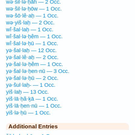
wə·šil·lə·ḥāh — 2 Occ.
wə·šil·lə·ḥōw — 1 Occ.
wə·šō·lê·aḥ — 1 Occ.
wə·yiš·laḥ — 2 Occ.
wî·šal·laḥ — 1 Occ.
wî·šal·lə·ḥêm — 1 Occ.
wî·šal·lə·ḥū — 1 Occ.
yə·šal·laḥ — 12 Occ.
yə·šal·lê·aḥ — 2 Occ.
yə·šal·lə·ḥêm — 1 Occ.
yə·šal·lə·ḥen·nū — 3 Occ.
yə·šal·lə·ḥū — 2 Occ.
yə·šul·laḥ- — 1 Occ.
yiš·laḥ — 13 Occ.
yiš·lā·ḥă·ḵā — 1 Occ.
yiš·lā·ḥen·nū — 1 Occ.
yiš·lə·ḥū — 1 Occ.
Additional Entries