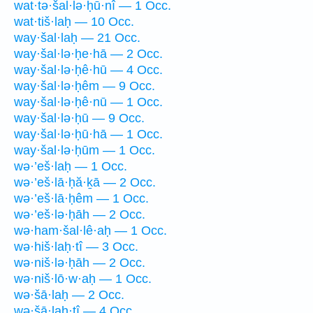
wat·tə·šal·lə·ḥū·nî — 1 Occ.
wat·tiš·laḥ — 10 Occ.
way·šal·laḥ — 21 Occ.
way·šal·lə·ḥe·hā — 2 Occ.
way·šal·lə·ḥê·hū — 4 Occ.
way·šal·lə·ḥêm — 9 Occ.
way·šal·lə·ḥê·nū — 1 Occ.
way·šal·lə·ḥū — 9 Occ.
way·šal·lə·ḥū·hā — 1 Occ.
way·šal·lə·ḥūm — 1 Occ.
wə·’eš·laḥ — 1 Occ.
wə·’eš·lā·ḥă·ḵā — 2 Occ.
wə·’eš·lā·ḥêm — 1 Occ.
wə·’eš·lə·ḥāh — 2 Occ.
wə·ham·šal·lê·aḥ — 1 Occ.
wə·hiš·laḥ·tî — 3 Occ.
wə·niš·lə·ḥāh — 2 Occ.
wə·niš·lō·w·aḥ — 1 Occ.
wə·šā·laḥ — 2 Occ.
wə·šā·laḥ·tî — 4 Occ.