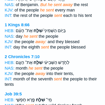
NAS:
of Benjamin.
But he sent away
the rest
KJV:
of the people
he sent
every man
INT:
the rest of the people
sent
each to his tent
1 Kings 8:66
בַּיּ֤וֹם הַשְּׁמִינִי֙
שִׁלַּ֣ח
אֶת־ הָעָ֔ם
HEB:
NAS:
day
he sent
the people
KJV:
the people
away:
and they blessed
INT:
day the eighth
sent
the people blessed
2 Chronicles 7:10
לַחֹ֣דֶשׁ הַשְּׁבִיעִ֔י
שִׁלַּ֥ח
אֶת־ הָעָ֖ם
HEB:
NAS:
month
he sent
the people
KJV:
the people
away
into their tents,
INT:
month of the seventh
sent
the people to their
tents
Job 39:5
מִֽי־
שִׁלַּ֣ח
פֶּ֣רֶא חָפְשִׁ֑י
HEB: