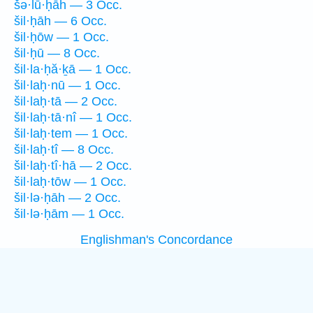
šə·lū·ḥāh — 3 Occ.
šil·ḥāh — 6 Occ.
šil·ḥōw — 1 Occ.
šil·ḥū — 8 Occ.
šil·la·ḥă·ḵā — 1 Occ.
šil·laḥ·nū — 1 Occ.
šil·laḥ·tā — 2 Occ.
šil·laḥ·tā·nî — 1 Occ.
šil·laḥ·tem — 1 Occ.
šil·laḥ·tî — 8 Occ.
šil·laḥ·tî·hā — 2 Occ.
šil·laḥ·tōw — 1 Occ.
šil·lə·ḥāh — 2 Occ.
šil·lə·ḥām — 1 Occ.
Englishman's Concordance