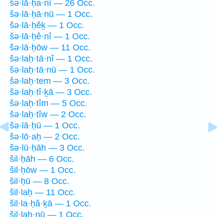
šə·lā·ḥa·nî — 26 Occ.
šə·lā·ḥā·nū — 1 Occ.
šə·lā·ḥêḵ — 1 Occ.
šə·lā·ḥê·nî — 1 Occ.
šə·lā·ḥōw — 11 Occ.
šə·laḥ·tā·nî — 1 Occ.
šə·laḥ·tā·nū — 1 Occ.
šə·laḥ·tem — 3 Occ.
šə·laḥ·tî·ḵā — 3 Occ.
šə·laḥ·tîm — 5 Occ.
šə·laḥ·tîw — 2 Occ.
šə·lā·ḥū — 1 Occ.
šə·lō·aḥ — 2 Occ.
šə·lū·ḥāh — 3 Occ.
šil·ḥāh — 6 Occ.
šil·ḥōw — 1 Occ.
šil·ḥū — 8 Occ.
šil·laḥ — 11 Occ.
šil·la·ḥă·ḵā — 1 Occ.
šil·laḥ·nū — 1 Occ.