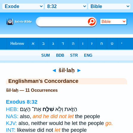
Bible
>
Strong's
> Hebrew
◄
šil·laḥ
►
Englishman's Concordance
šil·laḥ — 11 Occurrences
Exodus 8:32
הַזֹּ֑את וְלֹ֥א
שִׁלַּ֖ח
אֶת־ הָעָֽם׃
HEB:
NAS:
also,
and he did not let
the people
KJV:
also, neither would he let the people
go.
INT:
likewise did not
let
the people