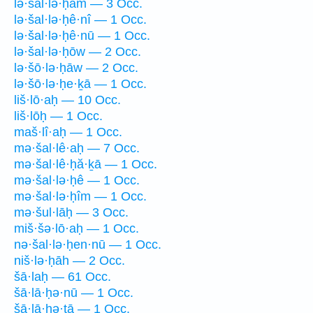
lə·šal·lə·ḥām — 3 Occ.
lə·šal·lə·ḥê·nî — 1 Occ.
lə·šal·lə·ḥê·nū — 1 Occ.
lə·šal·lə·ḥōw — 2 Occ.
lə·šō·lə·ḥāw — 2 Occ.
lə·šō·lə·ḥe·ḵā — 1 Occ.
liš·lō·aḥ — 10 Occ.
liš·lōḥ — 1 Occ.
maš·lî·aḥ — 1 Occ.
mə·šal·lê·aḥ — 7 Occ.
mə·šal·lê·ḥă·ḵā — 1 Occ.
mə·šal·lə·ḥê — 1 Occ.
mə·šal·lə·ḥîm — 1 Occ.
mə·šul·lāḥ — 3 Occ.
miš·šə·lō·aḥ — 1 Occ.
nə·šal·lə·ḥen·nū — 1 Occ.
niš·lə·ḥāh — 2 Occ.
šā·laḥ — 61 Occ.
šā·lā·ḥə·nū — 1 Occ.
šā·lā·ḥə·tā — 1 Occ.