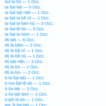
šul·lə·ḥū — 1 Occ.
tə·šal·laḥ — 5 Occ.
tə·šal·laḥ·nāh — 1 Occ.
tə·šal·lə·ḥê·nî — 1 Occ.
tə·šal·lə·ḥen·nū — 3 Occ.
tə·šal·lê·ḥū — 3 Occ.
tə·šal·lə·ḥūm — 1 Occ.
tiš·laḥ — 6 Occ.
tiš·lā·ḥêm — 2 Occ.
tiš·lā·ḥê·nî — 1 Occ.
tiš·lā·ḥê·nū — 1 Occ.
tiš·laḥ·nāh — 3 Occ.
tiš·lā·ḥū — 2 Occ.
tiš·lə·ḥū- — 2 Occ.
ū·lə·šal·laḥ — 1 Occ.
ū·mə·šal·lê·aḥ — 1 Occ.
ū·šə·laḥ — 2 Occ.
ū·šə·laḥ·tem — 1 Occ.
ū·ḇiš·lō·aḥ — 1 Occ.
wa·’ă·šal·laḥ — 1 Occ.