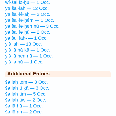
wî·šal·lə·ḥū — 1 Occ.
yə·šal·laḥ — 12 Occ.
yə·šal·lê·aḥ — 2 Occ.
yə·šal·lə·ḥêm — 1 Occ.
yə·šal·lə·ḥen·nū — 3 Occ.
yə·šal·lə·ḥū — 2 Occ.
yə·šul·laḥ- — 1 Occ.
yiš·laḥ — 13 Occ.
yiš·lā·ḥă·ḵā — 1 Occ.
yiš·lā·ḥen·nū — 1 Occ.
yiš·lə·ḥū — 1 Occ.
Additional Entries
šə·laḥ·tem — 3 Occ.
šə·laḥ·tî·ḵā — 3 Occ.
šə·laḥ·tîm — 5 Occ.
šə·laḥ·tîw — 2 Occ.
šə·lā·ḥū — 1 Occ.
šə·lō·aḥ — 2 Occ.