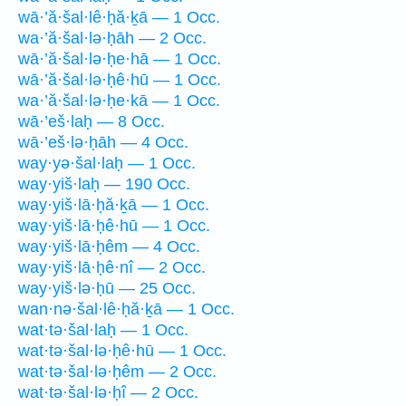
wā·’ă·šal·lê·ḥă·ḵā — 1 Occ.
wa·’ă·šal·lə·ḥāh — 2 Occ.
wā·’ă·šal·lə·ḥe·hā — 1 Occ.
wā·’ă·šal·lə·ḥê·hū — 1 Occ.
wa·’ă·šal·lə·ḥe·kā — 1 Occ.
wā·’eš·laḥ — 8 Occ.
wā·’eš·lə·ḥāh — 4 Occ.
way·yə·šal·laḥ — 1 Occ.
way·yiš·laḥ — 190 Occ.
way·yiš·lā·ḥă·ḵā — 1 Occ.
way·yiš·lā·ḥê·hū — 1 Occ.
way·yiš·lā·ḥêm — 4 Occ.
way·yiš·lā·ḥê·nî — 2 Occ.
way·yiš·lə·ḥū — 25 Occ.
wan·nə·šal·lê·ḥă·ḵā — 1 Occ.
wat·tə·šal·laḥ — 1 Occ.
wat·tə·šal·lə·ḥê·hū — 1 Occ.
wat·tə·šal·lə·ḥêm — 2 Occ.
wat·tə·šal·lə·ḥî — 2 Occ.