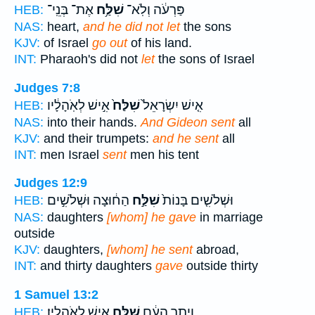
פַּרְעֹ֔ה וְלֹֽא־
שִׁלַּ֥ח
אֶת־ בְּנֵֽי־
HEB:
NAS:
heart,
and he did not let
the sons
KJV:
of Israel
go out
of his land.
INT:
Pharaoh's did not
let
the sons of Israel
Judges 7:8
אִ֤ישׁ יִשְׂרָאֵל֙
שִׁלַּח֙
אִ֣ישׁ לְאֹֽהָלָ֔יו
HEB:
NAS:
into their hands.
And Gideon sent
all
KJV:
and their trumpets:
and he sent
all
INT:
men Israel
sent
men his tent
Judges 12:9
וּשְׁלֹשִׁ֤ים בָּנוֹת֙
שִׁלַּ֣ח
הַח֔וּצָה וּשְׁלֹשִׁ֣ים
HEB:
NAS:
daughters
[whom] he gave
in marriage
outside
KJV:
daughters,
[whom] he sent
abroad,
INT:
and thirty daughters
gave
outside thirty
1 Samuel 13:2
וְיֶ֣תֶר הָעָ֔ם
שִׁלַּ֖ח
אִ֥ישׁ לְאֹהָלָֽיו׃
HEB: