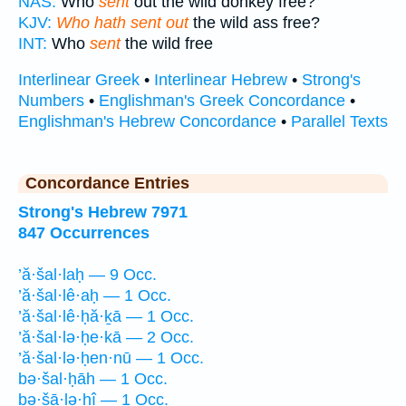
NAS:
Who
sent
out the wild donkey free?
KJV:
Who hath sent out
the wild ass free?
INT:
Who
sent
the wild free
Interlinear Greek
•
Interlinear Hebrew
•
Strong's
Numbers
•
Englishman's Greek Concordance
•
Englishman's Hebrew Concordance
•
Parallel Texts
Concordance Entries
Strong's Hebrew 7971
847 Occurrences
’ă·šal·laḥ — 9 Occ.
’ă·šal·lê·aḥ — 1 Occ.
’ă·šal·lê·ḥă·ḵā — 1 Occ.
’ă·šal·lə·ḥe·kā — 2 Occ.
’ă·šal·lə·ḥen·nū — 1 Occ.
bə·šal·ḥāh — 1 Occ.
bə·šā·lə·ḥî — 1 Occ.