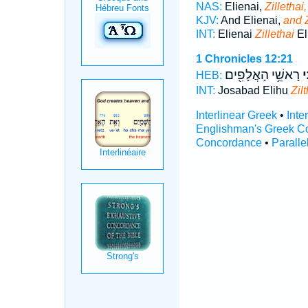
NAS:
Elienai,
Zillethai,
KJV:
And Elienai,
and Z
INT:
Elienai
Zillethai
El
1 Chronicles 12:21
֑י
רָאשֵׁ֥י הָאֲלָפִ֖ים
HEB:
INT:
Josabad Elihu
Zilt
Interlinear Greek
•
Inte
Englishman's Greek C
Concordance
•
Paralle