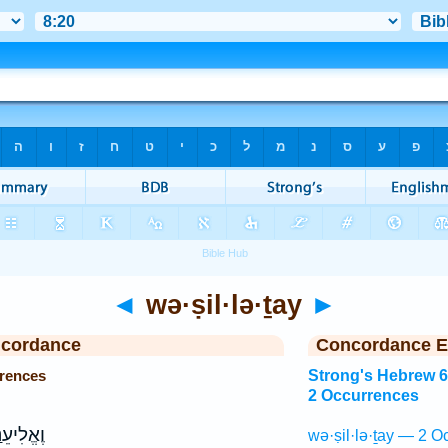
◄
wə·ṣil·lə·ṯay
►
ncordance
Concordance E
rrences
Strong's Hebrew 
2 Occurrences
וֶאֱלִיעֵנ
wə·ṣil·lə·ṯay — 2 O