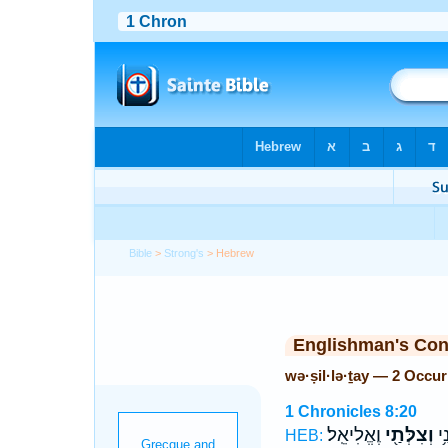
Bible
>
Strong's
> Hebrew
Englishman's Co
wə·ṣil·lə·ṯay — 2 Occu
1 Chronicles 8:20
ַ֥י
וְצִלְּתַ֖י
וֶאֱלִיאֵֽל׃
HEB: