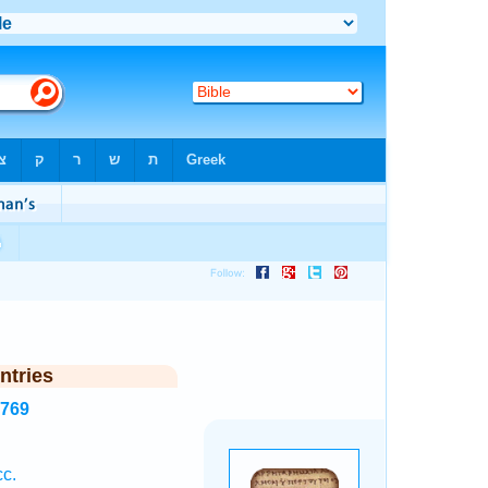
ntries
6769
cc.