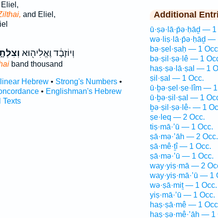
Eliel,
Additional Entr
ilthai,
and Eliel,
iel
ū·ṣə·lā·p̄ə·ḥāḏ — 1
wə·liṣ·lā·p̄ə·ḥāḏ —
bə·ṣel·ṣaḥ — 1 Occ
וְיוֹזָבָ֔ד וֶאֱלִיה֖וּא
וְצִלְּתָ
bə·ṣil·ṣə·lê — 1 Oc
hai
band thousand
haṣ·ṣə·lā·ṣal — 1 O
ṣil·ṣal — 1 Occ.
rlinear Hebrew
•
Strong's Numbers
•
ū·ḇə·ṣel·ṣe·lîm — 1
oncordance
•
Englishman's Hebrew
ū·ḇə·ṣil·ṣal — 1 Oc
l Texts
ḇə·ṣil·ṣə·lê- — 1 Oc
ṣe·leq — 2 Occ.
tiṣ·mā·’ū — 1 Occ.
ṣā·mə·’āh — 2 Occ.
ṣā·mê·ṯî — 1 Occ.
ṣā·mə·’ū — 1 Occ.
way·yiṣ·mā — 2 Oc
way·yiṣ·mā·’ū — 1 
wə·ṣā·miṯ — 1 Occ.
yiṣ·mā·’ū — 1 Occ.
haṣ·ṣā·mê — 1 Occ
haṣ·ṣə·mê·’āh — 1 