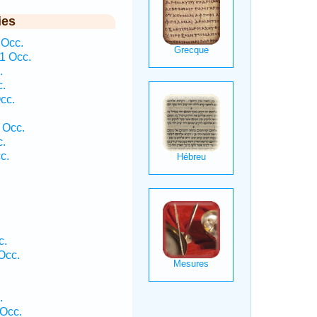
ies
 Occ.
 1 Occ.
.
c.
cc.
 Occ.
c.
c.
c.
Occ.
.
Occ.